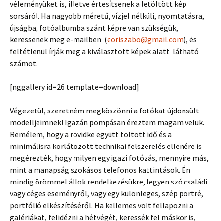
véleményüket is, illetve értesítsenek a letöltött kép
sorsáról. Ha nagyobb méretű, vízjel nélküli, nyomtatásra,
újságba, fotóalbumba szánt képre van szükségük,
keressenek meg e-mailben (
eoriszabo@gmail.com
), és
feltétlenül írják meg a kiválasztott képek alatt látható
számot.
[nggallery id=26 template=download]
Végezetül, szeretném megköszönni a fotókat újdonsült
modelljeimnek! Igazán pompásan éreztem magam velük.
Remélem, hogy a rövidke együtt töltött idő és a
minimálisra korlátozott technikai felszerelés ellenére is
megérezték, hogy milyen egy igazi fotózás, mennyire más,
mint a manapság szokásos telefonos kattintások. Én
mindig örömmel állok rendelkezésükre, legyen szó családi
vagy céges eseményről, vagy egy különleges, szép portré,
portfólió elkészítéséről. Ha kellemes volt fellapozni a
galériákat, felidézni a hétvégét, keressék fel máskor is,