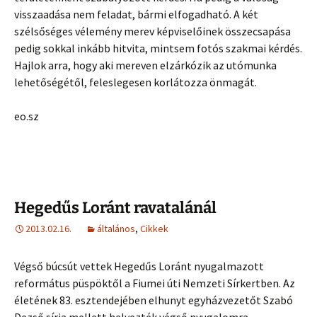
visszaadása nem feladat, bármi elfogadható. A két
szélsőséges vélemény merev képviselőinek összecsapása
pedig sokkal inkább hitvita, mintsem fotós szakmai kérdés.
Hajlok arra, hogy aki mereven elzárkózik az utómunka
lehetőségétől, feleslegesen korlátozza önmagát.
eo.sz
Hegedűs Loránt ravatalánál
2013.02.16.
általános
,
Cikkek
Végső búcsút vettek Hegedűs Loránt nyugalmazott
református püspöktől a Fiumei úti Nemzeti Sírkertben. Az
életének 83. esztendejében elhunyt egyházvezetőt Szabó
Dezső sírja mellett helyezték végső nyugalomra.