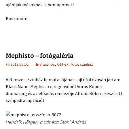
ajánlják másoknak is honlapomat!
Köszönöm!
Mephisto – fotógaléria
2013.05.10.
általános
,
Cikkek
,
fotó
,
színház
A Nemzeti Színház bemutatójának sajtófotózásán jártam.
Klaus Mann: Mephisto c. regényéből Vörös Róbert
dramaturg és az előadás rendezője Alföldi Róbert készített
színpadi adaptációt.
Hendrik Höfgen, a színész: Stohl András