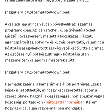
felhasználásáról még írok, a portré galéria alatt.
[nggallery id=24 template=download]
A családi nap minden évben bővelkedik az izgalmas
programokban. Az idén a Schell kupa (névadója Schell
László) lövészverseny mellett a kocsikázás, íjászat,
agancspárosítás, sólyom- és kutyás bemutató, valamint a
kóstolással egybekötött szakácsvetélkedő vitte a prímet.
Az őzből és nyúlból készült raguk kóstolása után
megemeltem kalapom a mesterek előtt!
[nggallery id=25 template=download]
Harmadik galéria, a kamerám elé állók portréival. Ezek a
képek is letölthetők, mindegyiket szeretettel adom a
szereplőknek, használják egészséggel honlapjukon vagy a
közösségi portálokon –
változatlan formában
. Kérem,
hogy az oldal alján vagy e-mailben mondják el