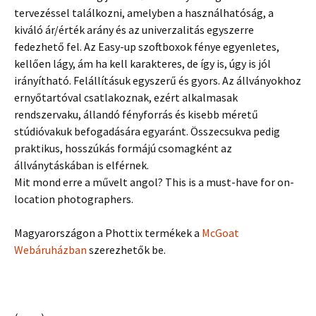
tervezéssel találkozni, amelyben a használhatóság, a
kiváló ár/érték arány és az univerzalitás egyszerre
fedezhető fel. Az Easy-up szoftboxok fénye egyenletes,
kellően lágy, ám ha kell karakteres, de így is, úgy is jól
irányítható. Felállításuk egyszerű és gyors. Az állványokhoz
ernyőtartóval csatlakoznak, ezért alkalmasak
rendszervaku, állandó fényforrás és kisebb méretű
stúdióvakuk befogadására egyaránt. Összecsukva pedig
praktikus, hosszúkás formájú csomagként az
állványtáskában is elférnek.
Mit mond erre a művelt angol? This is a must-have for on-
location photographers.
Magyarországon a Phottix termékek a
McGoat
Webáruházban
szerezhetők be.