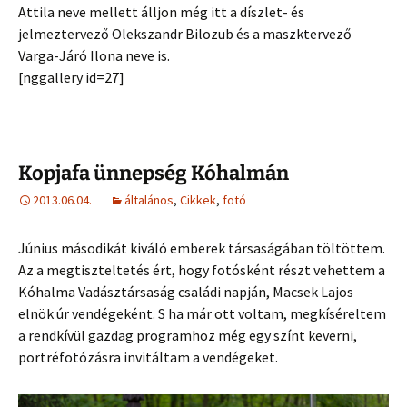
Attila neve mellett álljon még itt a díszlet- és
jelmeztervező Olekszandr Bilozub és a maszktervező
Varga-Járó Ilona neve is.
[nggallery id=27]
Kopjafa ünnepség Kóhalmán
2013.06.04.
általános
,
Cikkek
,
fotó
Június másodikát kiváló emberek társaságában töltöttem.
Az a megtiszteltetés ért, hogy fotósként részt vehettem a
Kóhalma Vadásztársaság családi napján, Macsek Lajos
elnök úr vendégeként. S ha már ott voltam, megkíséreltem
a rendkívül gazdag programhoz még egy színt keverni,
portréfotózásra invitáltam a vendégeket.