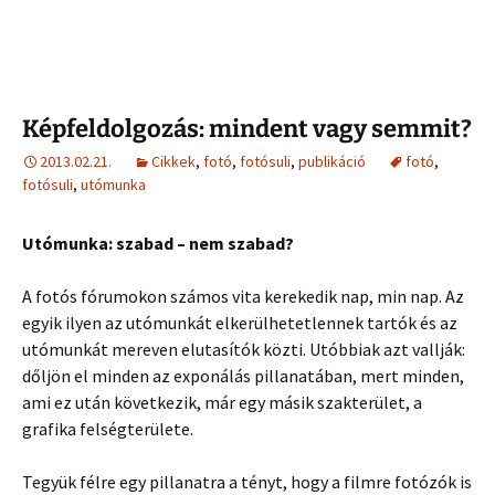
Képfeldolgozás: mindent vagy semmit?
2013.02.21.
Cikkek
,
fotó
,
fotósuli
,
publikáció
fotó
,
fotósuli
,
utómunka
Utómunka: szabad – nem szabad?
A fotós fórumokon számos vita kerekedik nap, min nap. Az
egyik ilyen az utómunkát elkerülhetetlennek tartók és az
utómunkát mereven elutasítók közti. Utóbbiak azt vallják:
dőljön el minden az exponálás pillanatában, mert minden,
ami ez után következik, már egy másik szakterület, a
grafika felségterülete.
Tegyük félre egy pillanatra a tényt, hogy a filmre fotózók is