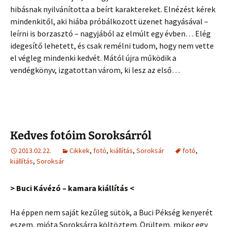
hibásnak nyilvánította a beírt karaktereket. Elnézést kérek
mindenkitől, aki hiába próbálkozott üzenet hagyásával –
leírni is borzasztó – nagyjából az elmúlt egy évben… Elég
idegesítő lehetett, és csak remélni tudom, hogy nem vette
el végleg mindenki kedvét. Mától újra működik a
vendégkönyv, izgatottan várom, ki lesz az első…
Kedves fotóim Soroksárról
2013.02.22.
Cikkek
,
fotó
,
kiállítás
,
Soroksár
fotó
,
kiállítás
,
Soroksár
> Buci Kávézó – kamara kiállítás <
Ha éppen nem saját kezűleg sütök, a Buci Pékség kenyerét
eszem, mióta Soroksárra költöztem. Örültem, mikor egy