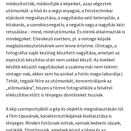
módosították, módosítják a képeiket, azaz végeztek
utómunkát: a hívó és a vegyi anyagok, a fototechnikai
eljárások megválasztása, a nagyításba való belenyúlás, a
kitakarás, a szendvicsnegatív, a negatív vagy a nagyítás kézi
retusálása – mind, mind utómunka. És eleink alkalmazták is
mindegyiket. Ellenkező esetben, pl. a vintage kópiák
megkülönböztetésének sem lenne értelme. (Vintage, a
fotográfus saját kezűleg készített nagyítása, amelyet az
expozíció készítése után nem sokkal készít. Az évekkel
később készülő nagyításokat a szakma már nem tekinti
vintage-nak, akkor sem ha azokat a fotós maga laborálja.)
Tehát, tegyük félre az utómunkát, koncentráljunk az
„előmunkára”, hiszen a filmre fotografálók a felvétel
elkészítése előtt is lényeges döntéseket hoznak.
A kép szempontjából a gép és objektív megválasztásán túl
a film típusának, karakterisztikájának kiválasztása is
lényeges. Minden fotósnak voltak, vannak kedvenc vázaik,
optikáik, filmtípusaik, amelyek közül a téma és az