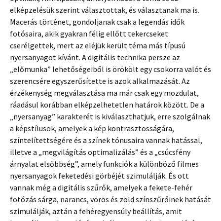
elképzelésük szerint választottak, és választanak ma is.
Macerás történet, gondoljanak csak a legendás idők
fotósaira, akik gyakran félig ellőtt tekercseket
cserélgettek, mert az eléjük került téma más típusú
nyersanyagot kívánt. A digitális technika persze az
„előmunka” lehetőségeiből is örökölt egy csokorra valót és
szerencsére egyszerűsítette is azok alkalmazását. Az
érzékenység megválasztása ma már csak egy mozdulat,
ráadásul korábban elképzelhetetlen határok között. De a
„nyersanyag” karakterét is kiválaszthatjuk, erre szolgálnak
a képstílusok, amelyek a kép kontrasztosságára,
színtelítettségére és a színek tónusaira vannak hatással,
illetve a „megvilágítás optimalizálás” és a „csúcsfény
árnyalat elsőbbség”, amely funkciók a különböző filmes
nyersanyagok feketedési görbéjét szimulálják. És ott
vannak még a digitális szűrők, amelyek a fekete-fehér
fotózás sárga, narancs, vörös és zöld színszűrőinek hatását
szimulálják, aztán a fehéregyensúly beállítás, amit