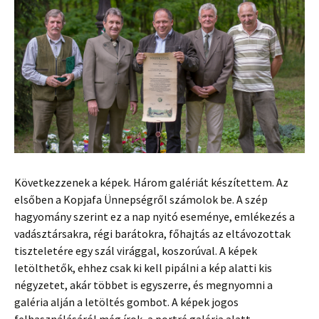
Következzenek a képek. Három galériát készítettem. Az
elsőben a Kopjafa Ünnepségről számolok be. A szép
hagyomány szerint ez a nap nyitó eseménye, emlékezés a
vadásztársakra, régi barátokra, főhajtás az eltávozottak
tiszteletére egy szál virággal, koszorúval. A képek
letölthetők, ehhez csak ki kell pipálni a kép alatti kis
négyzetet, akár többet is egyszerre, és megnyomni a
galéria alján a letöltés gombot. A képek jogos