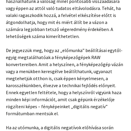
használhatunk a valóság minél pontosabb visszaadására
vagy éppen az attól való tudatos eltávolodásra. Tehát, ha
valaki ragaszkodik hozzá, a felvétel elkészítése előtt is
átgondolhatja, hogy mit és miért állít be a vázon a
számára legjobban tetsző végeredmény érdekében. A
lehetőségek száma kimeríthetetlen.
De jegyezzük meg, hogy az „előmunka” beállításai egytől-
egyig megtalálhatóak a fényképezőgépek RAW
konvertereiben. Amit a helyszínen, a fényképezőgép vázán
vagy a menükben keresgélve beállíthatunk, ugyanazt
megtehetjük otthon is, csak éppen kényelmesen, a
karosszékünkben, élvezve a technikai fejlődés előnyeit.
Ennek egyetlen feltétele, hogy a helyszínről vigyünk haza
minden képi információt, amit csak gépünk érzékelője
rögzíteni képes – fényképeinket „digitális negatív”
formátumban mentsük el.
Ha az utómunka, a digitális negatívok előhívása során