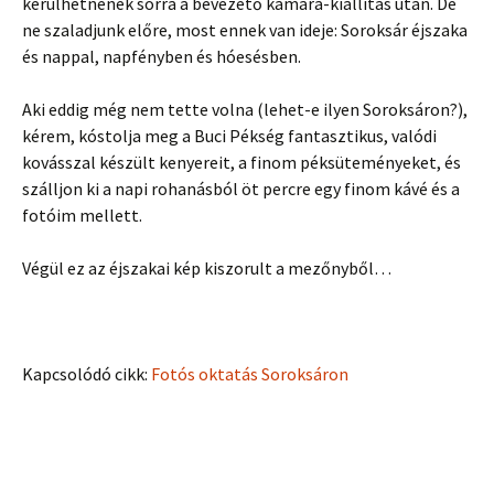
kerülhetnének sorra a bevezető kamara-kiállítás után. De
ne szaladjunk előre, most ennek van ideje: Soroksár éjszaka
és nappal, napfényben és hóesésben.
Aki eddig még nem tette volna (lehet-e ilyen Soroksáron?),
kérem, kóstolja meg a Buci Pékség fantasztikus, valódi
kovásszal készült kenyereit, a finom péksüteményeket, és
szálljon ki a napi rohanásból öt percre egy finom kávé és a
fotóim mellett.
Végül ez az éjszakai kép kiszorult a mezőnyből…
Kapcsolódó cikk:
Fotós oktatás Soroksáron