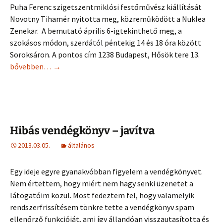
Puha Ferenc szigetszentmiklósi festőművész kiállítását
Novotny Tihamér nyitotta meg, közreműködött a Nuklea
Zenekar. A bemutató április 6-igtekinthető meg, a
szokásos módon, szerdától péntekig 14 és 18 óra között
Soroksáron. A pontos cím 1238 Budapest, Hősök tere 13.
Puha Ferenc képei a Galéria 13-ban
bővebben…
→
Hibás vendégkönyv – javítva
2013.03.05.
általános
Egy ideje egyre gyanakvóbban figyelem a vendégkönyvet.
Nem értettem, hogy miért nem hagy senki üzenetet a
látogatóim közül. Most fedeztem fel, hogy valamelyik
rendszerfrissítésem tönkre tette a vendégkönyv spam
ellenőrző funkcióját, ami így állandóan visszautasította és