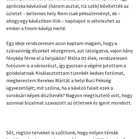
aprócska kávézóval (három asztal, tíz szék) bővítették az
üzletet – kellemes hely. Nem csak péksüteményt, de –
ahogy egy kávézóban illik – napilapot is vételezhet az
ember a finom kávéja mellé.
Egy ideje rendszeresen azon kaptam magam, hogy a
szárazvirág díszeket nézegetem, azt latolgatva, vajon hány
fénykép férne el a helyükön? Mióta itt élek, rendszeresen
fotózom is a városrészt, így gyorsan a végére jutottam a
gondolatnak. Kiválasztottam tizenkét kedves fotómat,
megkerestem Kerekes Mártát a helyi Buci Pékség
ügyvezetőjét; mit szólna, ha a kávézó falait ezek a
soroksári képek díszítenék? Nagyon megtisztelő volt, hogy
azonnal bizalmat szavazott az ötletnek és igent mondott.
Sőt, rögtön terveket is szőttünk, hogy milyen témák