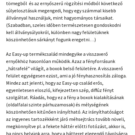
tömegből és az ernyőszerű rögzítési módból következő
súlyelosztásuk megengedi, hogy egy számmal kisebb
állvánnyal használjuk, mint hagyományos társaikat.
(Szabadban, szeles időben természetesen gondoskodni
kell állványsúlyokról, különben nagy felületüknek
köszönhetően sárkányt fogunk eregetni…)
Az Easy-up termékcsalád mindegyike a visszaverő
ernyőkhöz hasonlóan működik. Azaz a fényforrásunk
„hátrafelé” világít, a boxok belső felületére. A visszaverő
felület egységesen ezüst, ami a jó fényhasznosítás záloga.
Mindez azt jelenti, hogy az Easy-up család erős,
egyenletesen eloszló, kifejezetten szép, diffúz fényt
szolgáltat. Ráadás, hogy ez a fény a boxok kialakításának
(oldalfalai szinte párhuzamosak) és mélységének
köszönhetően kitűnően irányítható. Az irányíthatóságot
az ingyenes tartozékként járó méhsejtrács tovább növeli,
megkönnyítve pl. a fekete háttér előtti fotózást, akkor is,
ha nincs helyünk arra, hogy a hátteret elegendő távolságra