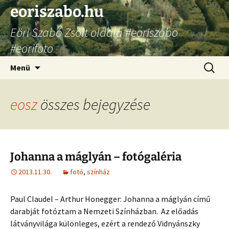
Ugrás
eoriszabo.hu
a
Eöri Szabó Zsolt oldala #eoriszabo
tartalomhoz
#eorifoto
Keresés
Menü
eosz
összes bejegyzése
Johanna a máglyán – fotógaléria
2013.11.30.
fotó
,
színház
Paul Claudel – Arthur Honegger: Johanna a máglyán című
darabját fotóztam a Nemzeti Színházban. Az előadás
látványvilága különleges, ezért a rendező Vidnyánszky