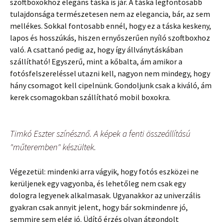
szoftboxokhoz elegáns táska is jár. A táska legfontosabb
tulajdonsága természetesen nem az elegancia, bár, az sem
mellékes. Sokkal fontosabb ennél, hogy ez a táska keskeny,
lapos és hosszúkás, hiszen ernyőszerűen nyíló szoftboxhoz
való. A csattanó pedig az, hogy így állványtáskában
szállítható! Egyszerű, mint a kőbalta, ám amikor a
fotósfelszereléssel utazni kell, nagyon nem mindegy, hogy
hány csomagot kell cipelnünk. Gondoljunk csak a kiváló, ám
kerek csomagokban szállítható mobil boxokra.
Timkó Eszter színésznő. A képek a fenti összeállítású
"műteremben" készültek.
Végezetül: mindenki arra vágyik, hogy fotós eszközei ne
kerüljenek egy vagyonba, és lehetőleg nem csak egy
dologra legyenek alkalmasak. Ugyanakkor az univerzális
gyakran csak annyit jelent, hogy bár sokmindenre jó,
semmire sem elég jó. Üdítő érzés olyan átgondolt