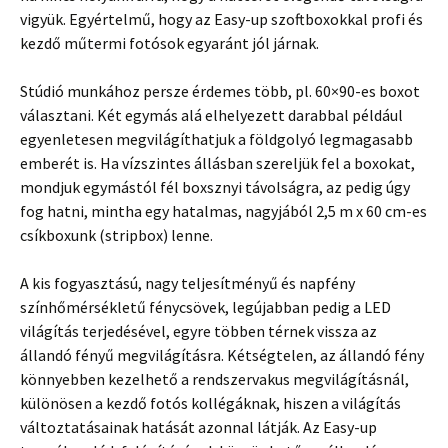
vigyük. Egyértelmű, hogy az Easy-up szoftboxokkal profi és
kezdő műtermi fotósok egyaránt jól járnak.
Stúdió munkához persze érdemes több, pl. 60×90-es boxot
választani. Két egymás alá elhelyezett darabbal például
egyenletesen megvilágíthatjuk a földgolyó legmagasabb
emberét is. Ha vízszintes állásban szereljük fel a boxokat,
mondjuk egymástól fél boxsznyi távolságra, az pedig úgy
fog hatni, mintha egy hatalmas, nagyjából 2,5 m x 60 cm-es
csíkboxunk (stripbox) lenne.
A kis fogyasztású, nagy teljesítményű és napfény
színhőmérsékletű fénycsövek, legújabban pedig a LED
világítás terjedésével, egyre többen térnek vissza az
állandó fényű megvilágításra. Kétségtelen, az állandó fény
könnyebben kezelhető a rendszervakus megvilágításnál,
különösen a kezdő fotós kollégáknak, hiszen a világítás
változtatásainak hatását azonnal látják. Az Easy-up