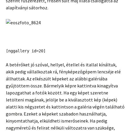
szerint fűszerezett, frissen sült máj illata csalogatta az
alapítványi sátorhoz.
[nggallery id=20]
A betérőket jó szóval, hellyel, étellel és itallal kínáltuk,
akik pedig vállalkoztak rá, fényképezőgépem lencséje elé
állhattak. Az elkészült képeket az alábbi galériába
gyűjtöttem össze. Bármelyik képre kattintva kinagyítva
lapozgathat a fotók között. Ha egy képet szeretne
letölteni magának, jelölje be a kiválasztott kép (képek)
alatti kis négyzetet és kattintson a galéria végén található
gombra. Ezeket a képeket szabadon használhatja,
kinyomtathatja, elküldheti ismerőseinek. Ha pedig
nagyméretű és felirat nélküli változatra van szüksége,