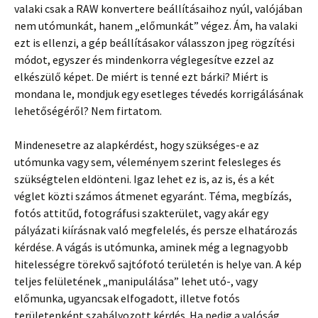
valaki csak a RAW konvertere beállításaihoz nyúl, valójában
nem utómunkát, hanem „előmunkát” végez. Ám, ha valaki
ezt is ellenzi, a gép beállításakor válasszon jpeg rögzítési
módot, egyszer és mindenkorra véglegesítve ezzel az
elkészülő képet. De miért is tenné ezt bárki? Miért is
mondana le, mondjuk egy esetleges tévedés korrigálásának
lehetőségéről? Nem firtatom.
Mindenesetre az alapkérdést, hogy szükséges-e az
utómunka vagy sem, véleményem szerint felesleges és
szükségtelen eldönteni. Igaz lehet ez is, az is, és a két
véglet közti számos átmenet egyaránt. Téma, megbízás,
fotós attitűd, fotográfusi szakterület, vagy akár egy
pályázati kiírásnak való megfelelés, és persze elhatározás
kérdése. A vágás is utómunka, aminek még a legnagyobb
hitelességre törekvő sajtófotó területén is helye van. A kép
teljes felületének „manipulálása” lehet utó-, vagy
előmunka, ugyancsak elfogadott, illetve fotós
területenként szabályozott kérdés. Ha pedig a valóság