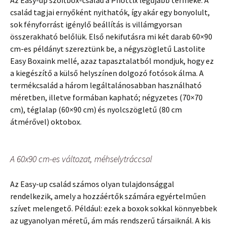
család tagjai ernyőként nyithatók, így akár egy bonyolult,
sok fényforrást igénylő beállítás is villámgyorsan
összerakható belőlük. Első nekifutásra mi két darab 60×90
cm-es példányt szereztünk be, a négyszögletű Lastolite
Easy Boxaink mellé, azaz tapasztalatból mondjuk, hogy ez
a kiegészítő a külső helyszínen dolgozó fotósok álma. A
termékcsalád a három legáltalánosabban használható
méretben, illetve formában kapható; négyzetes (70×70
cm), téglalap (60×90 cm) és nyolcszögletű (80 cm
átmérővel) oktobox.
A 60x90 cm-es változat, méhselytráccsal
Az Easy-up család számos olyan tulajdonsággal
rendelkezik, amely a hozzáértők számára egyértelműen
szívet melengető. Például: ezek a boxok sokkal könnyebbek
az ugyanolyan méretű, ám más rendszerű társaiknál. A kis