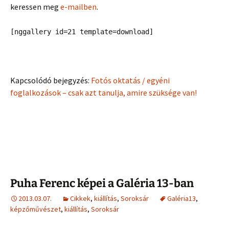
keressen meg
e-mailben
.
[nggallery id=21 template=download]
Kapcsolódó bejegyzés:
Fotós oktatás / egyéni
foglalkozások – csak azt tanulja, amire szüksége van!
Puha Ferenc képei a Galéria 13-ban
2013.03.07.
Cikkek
,
kiállítás
,
Soroksár
Galéria13
,
képzőművészet
,
kiállítás
,
Soroksár