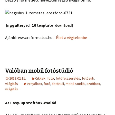
[nggallery id=16
]
template=download
Ajánló: www.reformatus.hu –
Élet a végtelenbe
Valóban mobil fotóstúdió
2013.02.11.
Cikkek
,
fotó
,
fotófelszerelés
,
fotósuli
,
világítás
ernyőbox
,
fotó
,
fotósuli
,
mobil stúdió
,
szoftbox
,
világítás
Az Easy-up szoftbox-család
Az Easy-up szoftbox-család a Phottix legújabb terméke. A