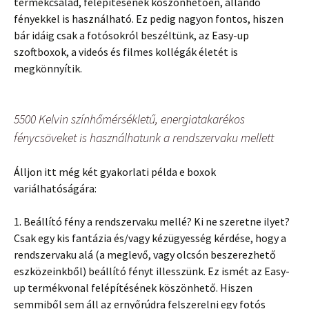
termékcsalád, felépítésének köszönhetően, állandó
fényekkel is használható. Ez pedig nagyon fontos, hiszen
bár idáig csak a fotósokról beszéltünk, az Easy-up
szoftboxok, a videós és filmes kollégák életét is
megkönnyítik.
5500 Kelvin színhőmérsékletű, energiatakarékos
fénycsöveket is használhatunk a rendszervaku mellett
Álljon itt még két gyakorlati példa e boxok
variálhatóságára:
1. Beállító fény a rendszervaku mellé? Ki ne szeretne ilyet?
Csak egy kis fantázia és/vagy kézügyesség kérdése, hogy a
rendszervaku alá (a meglevő, vagy olcsón beszerezhető
eszközeinkből) beállító fényt illesszünk. Ez ismét az Easy-
up termékvonal felépítésének köszönhető. Hiszen
semmiből sem áll az ernyőrúdra felszerelni egy fotós