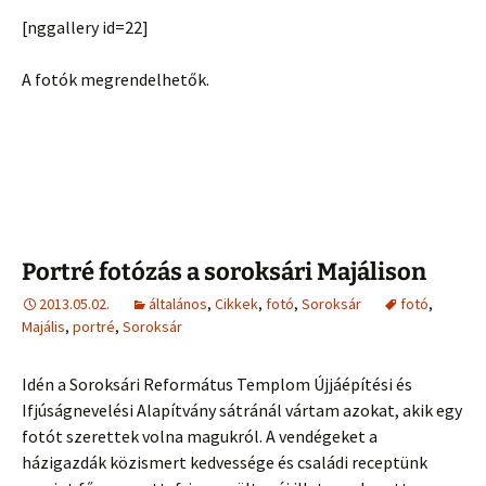
[nggallery id=22]
A fotók megrendelhetők.
Portré fotózás a soroksári Majálison
2013.05.02.
általános
,
Cikkek
,
fotó
,
Soroksár
fotó
,
Majális
,
portré
,
Soroksár
Idén a Soroksári Református Templom Újjáépítési és
Ifjúságnevelési Alapítvány sátránál vártam azokat, akik egy
fotót szerettek volna magukról. A vendégeket a
házigazdák közismert kedvessége és családi receptünk