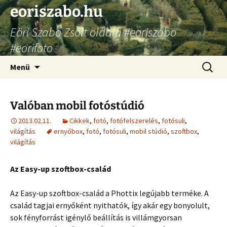
Ugrás
eoriszabo.hu
a
Eöri Szabó Zsolt oldala #eoriszabo
tartalomhoz
#eorifoto
Keresés
Menü
Valóban mobil fotóstúdió
2013.02.11.
Cikkek
,
fotó
,
fotófelszerelés
,
fotósuli
,
világítás
ernyőbox
,
fotó
,
fotósuli
,
mobil stúdió
,
szoftbox
,
világítás
Az Easy-up szoftbox-család
Az Easy-up szoftbox-család a Phottix legújabb terméke. A
család tagjai ernyőként nyithatók, így akár egy bonyolult,
sok fényforrást igénylő beállítás is villámgyorsan