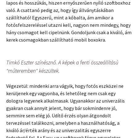
lapos és hosszúkás, hiszen ernyőszerűen nyíló szoftboxhoz
való. A csattanó pedig az, hogy így állványtáskában
szállítható! Egyszerű, mint a kőbalta, ám amikor a
fotósfelszereléssel utazni kell, nagyon nem mindegy, hogy
hány csomagot kell cipelnünk. Gondoljunk csak a kiváló, ám
kerek csomagokban szállítható mobil boxokra.
Timkó Eszter színésznő. A képek a fenti összeállítású
"műteremben" készültek.
Végezetül: mindenki arra vágyik, hogy fotós eszközei ne
kerüljenek egy vagyonba, és lehetőleg nem csak egy
dologra legyenek alkalmasak. Ugyanakkor az univerzális
gyakran csak annyit jelent, hogy bár sokmindenre jó,
semmire sem elég jó. Üdítő érzés olyan átgondolt
tervezéssel találkozni, amelyben a használhatóság, a
kiváló ár/érték arány és az univerzalitás egyszerre
fedezhető fel. Az Easy-up szoftboxok fénye egyenletes,