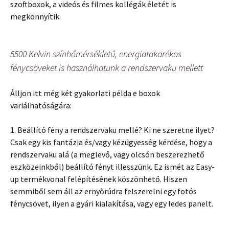
szoftboxok, a videós és filmes kollégák életét is
megkönnyítik.
5500 Kelvin színhőmérsékletű, energiatakarékos
fénycsöveket is használhatunk a rendszervaku mellett
Álljon itt még két gyakorlati példa e boxok
variálhatóságára:
1. Beállító fény a rendszervaku mellé? Ki ne szeretne ilyet?
Csak egy kis fantázia és/vagy kézügyesség kérdése, hogy a
rendszervaku alá (a meglevő, vagy olcsón beszerezhető
eszközeinkből) beállító fényt illesszünk. Ez ismét az Easy-
up termékvonal felépítésének köszönhető. Hiszen
semmiből sem áll az ernyőrúdra felszerelni egy fotós
fénycsövet, ilyen a gyári kialakítása, vagy egy ledes panelt.