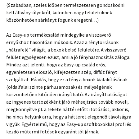
(Szabadban, szeles időben természetesen gondoskodni
kell állványsúlyokról, különben nagy felületüknek
köszönhetően sárkányt fogunk eregetni…)
Az Easy-up termékcsalád mindegyike a visszaverő
ernyőkhöz hasonlóan működik. Azaz a fényforrásunk
„hátrafelé” világít, a boxok belső felületére. A visszaverő
felület egységesen ezüst, ami a jó fényhasznosítás záloga.
Mindez azt jelenti, hogy az Easy-up család erős,
egyenletesen eloszló, kifejezetten szép, diffúz fényt
szolgáltat. Ráadás, hogy ez a fény a boxok kialakításának
(oldalfalai szinte párhuzamosak) és mélységének
köszönhetően kitűnően irányítható. Az irányíthatóságot
az ingyenes tartozékként járó méhsejtrács tovább növeli,
megkönnyítve pl. a fekete háttér előtti fotózást, akkor is,
ha nincs helyünk arra, hogy a hátteret elegendő távolságra
vigyük. Egyértelmű, hogy az Easy-up szoftboxokkal profi és
kezdő műtermi fotósok egyaránt jól járnak.