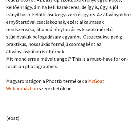
kellően lágy, ám ha kell karakteres, de így is, úgy is jól
irányítható. Felállításuk egyszerű és gyors. Az állványokhoz
ernyőtartóval csatlakoznak, ezért alkalmasak
rendszervaku, állandó fényforrás és kisebb méretű
stúdióvakuk befogadására egyaránt. Összecsukva pedig
praktikus, hosszúkás formájú csomagként az
állványtáskában is elférnek.
Mit mond erre a művelt angol? This is a must-have for on-
location photographers.
Magyarországon a Phottix termékek a
McGoat
Webáruházban
szerezhetők be.
(eosz)