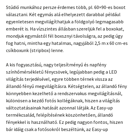
Stúdió munkához persze érdemes több, pl. 60×90-es boxot
választani. Két egymás alá elhelyezett darabbal például
egyenletesen megvilágíthatjuk a földgolyó legmagasabb
emberét is. Ha vízszintes állásban szereljük fel a boxokat,
mondjuk egymástól fél boxsznyi távolságra, az pedig úgy
fog hatni, mintha egy hatalmas, nagyjából 2,5 m x 60 cm-es
csíkboxunk (stripbox) lenne.
A kis fogyasztású, nagy teljesítményű és napfény
színhőmérsékletű fénycsövek, legújabban pedig a LED
világítás terjedésével, egyre többen térnek vissza az
állandó fényű megvilágításra. Kétségtelen, az állandó fény
könnyebben kezelhető a rendszervakus megvilágításnál,
különösen a kezdő fotós kollégáknak, hiszen a világítás
változtatásainak hatását azonnal látják. Az Easy-up
termékcsalád, felépítésének köszönhetően, állandó
fényekkel is használható. Ez pedig nagyon fontos, hiszen
bár idáig csak a fotósokról beszéltünk, az Easy-up