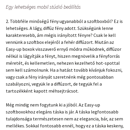
Egy lehetséges mobil stúdió beállítás
2. Többféle minőségű fény ugyanabból a szoftboxból? Ez is
lehetséges. A lágy, diffúz fény adott. Szükségünk lenne
karakteresebb, ám mégis irányított fényre? Csak le kell
vennünk a szoftbox elejéről a fehér diffúzort. Miután az
Easy-up boxok visszaverő ernyő módra működnek, diffúzor
nélkül is lágyítják a fényt, hiszen megnövelik a fényforrás
méretét, és kellemetlen, nehezen kezelhető hot-spottal
sem kell számolnunk. Ha a hatást tovább kívánjuk fokozni,
vagy csak a fény irányát szeretnénk még pontosabban
szabályozni, vegyük le a diffúzort, de tegyük fel a
tartozékként kapott méhsejtrácsot.
Még mindig nem fogytunk ki a jóból. Az Easy-up
szoftboxokhoz elegáns táska is jár. A táska legfontosabb
tulajdonsága természetesen nem az elegancia, bár, az sem
mellékes. Sokkal fontosabb ennél, hogy ez a táska keskeny,