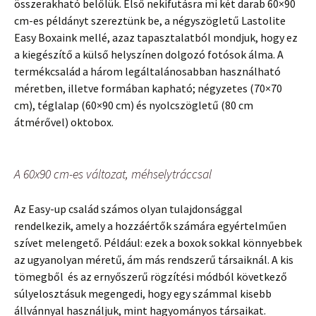
összerakható belőlük. Első nekifutásra mi két darab 60×90
cm-es példányt szereztünk be, a négyszögletű Lastolite
Easy Boxaink mellé, azaz tapasztalatból mondjuk, hogy ez
a kiegészítő a külső helyszínen dolgozó fotósok álma. A
termékcsalád a három legáltalánosabban használható
méretben, illetve formában kapható; négyzetes (70×70
cm), téglalap (60×90 cm) és nyolcszögletű (80 cm
átmérővel) oktobox.
A 60x90 cm-es változat, méhselytráccsal
Az Easy-up család számos olyan tulajdonsággal
rendelkezik, amely a hozzáértők számára egyértelműen
szívet melengető. Például: ezek a boxok sokkal könnyebbek
az ugyanolyan méretű, ám más rendszerű társaiknál. A kis
tömegből és az ernyőszerű rögzítési módból következő
súlyelosztásuk megengedi, hogy egy számmal kisebb
állvánnyal használjuk, mint hagyományos társaikat.