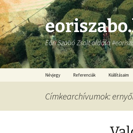
Ugrás
a
tartalomhoz
eoriszabo
Eöri Szabó Zsolt oldala #eorisz
Névjegy
Referenciák
Kiállításaim
Címkearchívumok: ernyő
Val