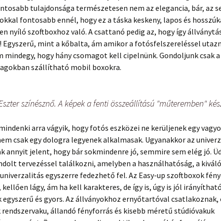
ontosabb tulajdonsága természetesen nem az elegancia, bár, az 
okkal fontosabb ennél, hogy ez a táska keskeny, lapos és hosszúk
n nyíló szoftboxhoz való. A csattanó pedig az, hogy így állványt
! Egyszerű, mint a kőbalta, ám amikor a fotósfelszereléssel utazni
 mindegy, hogy hány csomagot kell cipelnünk. Gondoljunk csak a 
agokban szállítható mobil boxokra.
szter színésznő. A képek a fenti összeállítású "műteremben" kés
mindenki arra vágyik, hogy fotós eszközei ne kerüljenek egy vagyo
nem csak egy dologra legyenek alkalmasak. Ugyanakkor az univerz
k annyit jelent, hogy bár sokmindenre jó, semmire sem elég jó. Üd
dolt tervezéssel találkozni, amelyben a használhatóság, a kiváló
 univerzalitás egyszerre fedezhető fel. Az Easy-up szoftboxok fén
kellően lágy, ám ha kell karakteres, de így is, úgy is jól irányítható
k egyszerű és gyors. Az állványokhoz ernyőtartóval csatlakoznak,
 rendszervaku, állandó fényforrás és kisebb méretű stúdióvakuk