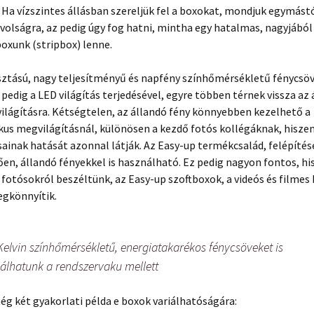
 Ha vízszintes állásban szereljük fel a boxokat, mondjuk egymástó
volságra, az pedig úgy fog hatni, mintha egy hatalmas, nagyjából 
oxunk (stripbox) lenne.
asztású, nagy teljesítményű és napfény színhőmérsékletű fénycsöv
pedig a LED világítás terjedésével, egyre többen térnek vissza az
ilágításra. Kétségtelen, az állandó fény könnyebben kezelhető a
us megvilágításnál, különösen a kezdő fotós kollégáknak, hiszen 
ainak hatását azonnal látják. Az Easy-up termékcsalád, felépíté
n, állandó fényekkel is használható. Ez pedig nagyon fontos, hi
a fotósokról beszéltünk, az Easy-up szoftboxok, a videós és filmes
egkönnyítik.
Kelvin színhőmérsékletű, energiatakarékos fénycsöveket is
álhatunk a rendszervaku mellett
még két gyakorlati példa e boxok variálhatóságára: