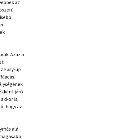
yebbek az
yőszerű
isebb
ben
nek
dik. Azaz a
et
az Easy-up
 Ráadás,
mélységének
ékként járó
akkor is,
mű, hogy az
gymás alá
egmagasabb