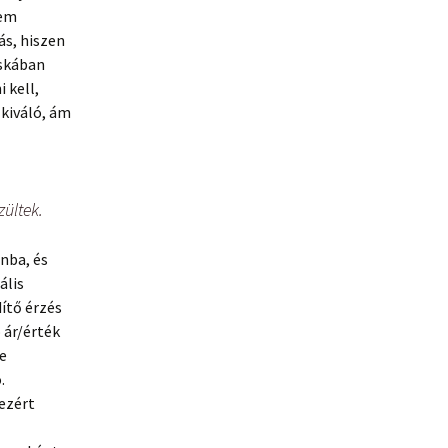
sem
ás, hiszen
áskában
 kell,
kiváló, ám
zültek.
nba, és
ális
ítő érzés
 ár/érték
ye
.
 ezért