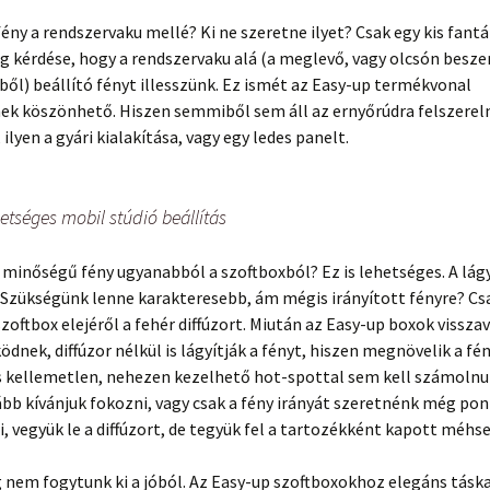
 fény a rendszervaku mellé? Ki ne szeretne ilyet? Csak egy kis fant
g kérdése, hogy a rendszervaku alá (a meglevő, vagy olcsón besz
ől) beállító fényt illesszünk. Ez ismét az Easy-up termékvonal
ek köszönhető. Hiszen semmiből sem áll az ernyőrúdra felszereln
 ilyen a gyári kialakítása, vagy egy ledes panelt.
etséges mobil stúdió beállítás
 minőségű fény ugyanabból a szoftboxból? Ez is lehetséges. A lágy,
 Szükségünk lenne karakteresebb, ám mégis irányított fényre? Csa
zoftbox elejéről a fehér diffúzort. Miután az Easy-up boxok vissza
nek, diffúzor nélkül is lágyítják a fényt, hiszen megnövelik a fé
s kellemetlen, nehezen kezelhető hot-spottal sem kell számolnu
ább kívánjuk fokozni, vagy csak a fény irányát szeretnénk még p
, vegyük le a diffúzort, de tegyük fel a tartozékként kapott méhse
nem fogytunk ki a jóból. Az Easy-up szoftboxokhoz elegáns táska i