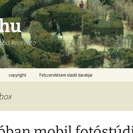
.hu
abo #eorifoto
copyright
Felszerelésem eladó darabjai
box
óban mobil fotóstúd