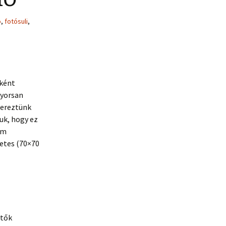
ó
,
fotósuli
,
őként
gyorsan
zereztünk
uk, hogy ez
om
etes (70×70
rtők