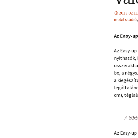
2013.02.11
mobil stúdió
Az Easy-up
Az Easy-up 
nyithatók, 
összerakhat
be, a négys
a kiegészí
legáltalán
cm), tégla
A 60x9
Az Easy-up