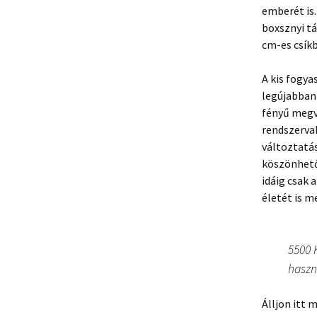
emberét is.
boxsznyi tá
cm-es csíkb
A kis fogy
legújabban 
fényű megv
rendszervak
változtatás
köszönhetőe
idáig csak 
életét is m
5500 
haszn
Álljon itt 