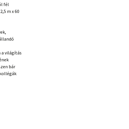
l fél
2,5 m x 60
ek,
 állandó
a világítás
sének
szen bár
 kollégák