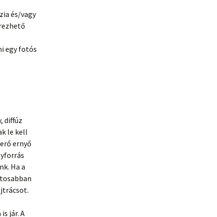
ázia és/vagy
erezhető
i egy fotós
 diffúz
k le kell
verő ernyő
nyforrás
nk. Ha a
ontosabban
jtrácsot.
s jár. A