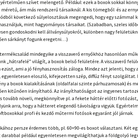
yértelműen szívet melengető. Például: ezek a boxok sokkal könn
 méretű, ám más rendszerű társaiknál. A kis tömegből és az ern
módból következő súlyelosztásuk megengedi, hogy egy számmal k
 használjuk, mint hagyományos társaikat. (Szabadban, szeles idő
sen gondoskodni kell állványsúlyokról, különben nagy felületük
en sárkányt fogunk eregetni…)
 termékcsalád mindegyike a visszaverő ernyőkhöz hasonlóan műkö
nk „hátrafelé” világít, a boxok belső felületére. A visszaverő felül
ezüst, ami a jó fényhasznosítás záloga. Mindez azt jelenti, hogy 
, egyenletesen eloszló, kifejezetten szép, diffúz fényt szolgáltat.
ény a boxok kialakításának (oldalfalai szinte párhuzamosak) és 
en kitűnően irányítható. Az irányíthatóságot az ingyenes tartoz
 tovább növeli, megkönnyítve pl. a fekete háttér előtti fotózást, 
lyünk arra, hogy a hátteret elegendő távolságra vigyük. Egyértel
ftboxokkal profi és kezdő műtermi fotósok egyaránt jól járnak.
kához persze érdemes több, pl. 60×90-es boxot választani. Két e
t darabbal például egyenletesen megvilágíthatjuk a földgolyó l