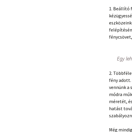
1. Beállító
kézügyessé
eszközeinkb
felépítésén
fénycsövet,
Egy leh
2. Többféle
fény adott.
vennünk a s
módra működ
méretét, é
hatást tov
szabályozni
Még mindig 