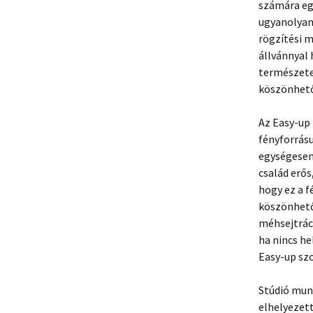
számára eg
ugyanolyan
rögzítési 
állvánnyal
természete
köszönhető
Az Easy-up
fényforrásu
egységesen 
család erős
hogy ez a f
köszönhető
méhsejtrács
ha nincs he
Easy-up szo
Stúdió mun
elhelyezet