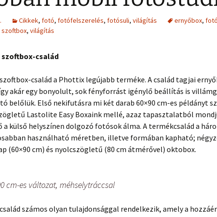
.
Cikkek
,
fotó
,
fotófelszerelés
,
fotósuli
,
világítás
ernyőbox
,
fot
,
szoftbox
,
világítás
 szoftbox-család
szoftbox-család a Phottix legújabb terméke. A család tagjai erny
így akár egy bonyolult, sok fényforrást igénylő beállítás is villám
ó belőlük. Első nekifutásra mi két darab 60×90 cm-es példányt s
zögletű Lastolite Easy Boxaink mellé, azaz tapasztalatból mondj
tő a külső helyszínen dolgozó fotósok álma. A termékcsalád a hár
osabban használható méretben, illetve formában kapható; négyz
lap (60×90 cm) és nyolcszögletű (80 cm átmérővel) oktobox.
0 cm-es változat, méhselytráccsal
 család számos olyan tulajdonsággal rendelkezik, amely a hozzáé