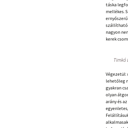
táska legf
mellékes. S
ernyőszerűe
szállítható
nagyon nem
kerek csom
Timkó E
Végezetül: 
lehetőleg 
gyakran csa
olyan átgon
arány és az
egyenletes, 
Felállításu
alkalmasak