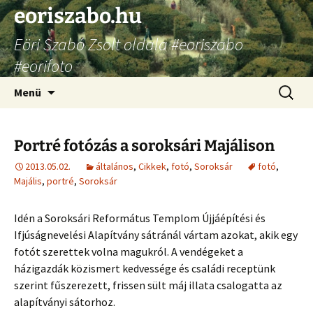
Ugrás
eoriszabo.hu
a
Eöri Szabó Zsolt oldala #eoriszabo
tartalomhoz
#eorifoto
Keresés
Menü
Portré fotózás a soroksári Majálison
2013.05.02.
általános
,
Cikkek
,
fotó
,
Soroksár
fotó
,
Majális
,
portré
,
Soroksár
Idén a Soroksári Református Templom Újjáépítési és
Ifjúságnevelési Alapítvány sátránál vártam azokat, akik egy
fotót szerettek volna magukról. A vendégeket a
házigazdák közismert kedvessége és családi receptünk
szerint fűszerezett, frissen sült máj illata csalogatta az
alapítványi sátorhoz.