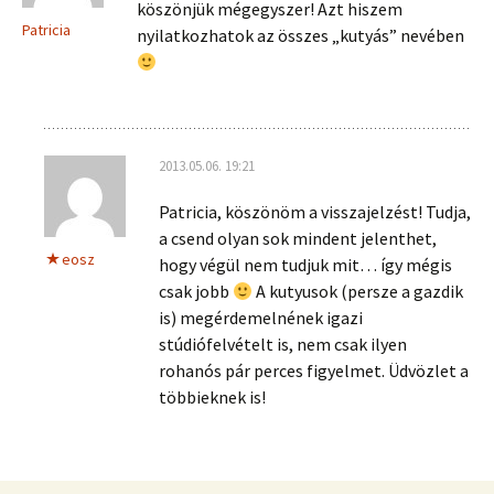
köszönjük mégegyszer! Azt hiszem
Patricia
nyilatkozhatok az összes „kutyás” nevében
2013.05.06. 19:21
Patricia, köszönöm a visszajelzést! Tudja,
a csend olyan sok mindent jelenthet,
eosz
hogy végül nem tudjuk mit… így mégis
csak jobb
A kutyusok (persze a gazdik
is) megérdemelnének igazi
stúdiófelvételt is, nem csak ilyen
rohanós pár perces figyelmet. Üdvözlet a
többieknek is!