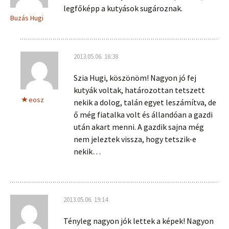
legfőképp a kutyások sugároznak.
Buzás Hugi
2013.05.06. 16:38
Szia Hugi, köszönöm! Nagyon jó fej
kutyák voltak, határozottan tetszett
eosz
nekik a dolog, talán egyet leszámítva, de
ő még fiatalka volt és állandóan a gazdi
után akart menni. A gazdik sajna még
nem jeleztek vissza, hogy tetszik-e
nekik…
2013.05.06. 19:14
Tényleg nagyon jók lettek a képek! Nagyon