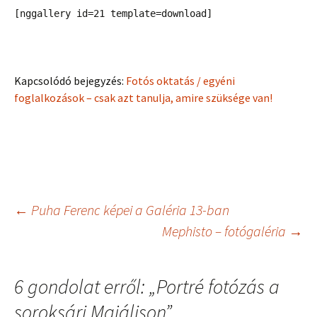
[nggallery id=21 template=download]
Kapcsolódó bejegyzés:
Fotós oktatás / egyéni
foglalkozások – csak azt tanulja, amire szüksége van!
Bejegyzés
←
Puha Ferenc képei a Galéria 13-ban
Mephisto – fotógaléria
→
navigáció
6 gondolat erről: „
Portré fotózás a
soroksári Majálison
”