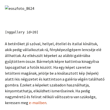
[nggallery id=20]
A betérőket jó szóval, hellyel, étellel és itallal kínáltuk,
akik pedig vállalkoztak rá, fényképezőgépem lencséje elé
állhattak. Az elkészült képeket az alábbi galériába
gyűjtöttem össze. Bármelyik képre kattintva kinagyítva
lapozgathat a fotók között. Ha egy képet szeretne
letölteni magának, jelölje be a kiválasztott kép (képek)
alatti kis négyzetet és kattintson a galéria végén található
gombra. Ezeket a képeket szabadon használhatja,
kinyomtathatja, elküldheti ismerőseinek. Ha pedig
nagyméretű és felirat nélküli változatra van szüksége,
keressen meg
e-mailben
.