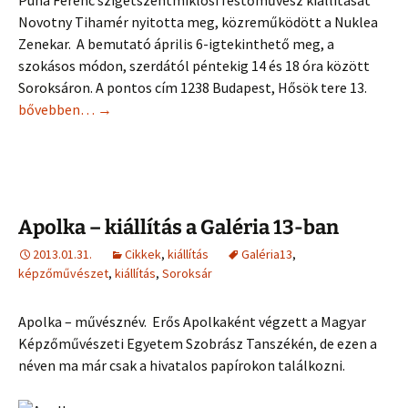
Puha Ferenc szigetszentmiklósi festőművész kiállítását
Novotny Tihamér nyitotta meg, közreműködött a Nuklea
Zenekar. A bemutató április 6-igtekinthető meg, a
szokásos módon, szerdától péntekig 14 és 18 óra között
Soroksáron. A pontos cím 1238 Budapest, Hősök tere 13.
Puha Ferenc képei a Galéria 13-ban
bővebben…
→
Apolka – kiállítás a Galéria 13-ban
2013.01.31.
Cikkek
,
kiállítás
Galéria13
,
képzőművészet
,
kiállítás
,
Soroksár
Apolka – művésznév. Erős Apolkaként végzett a Magyar
Képzőművészeti Egyetem Szobrász Tanszékén, de ezen a
néven ma már csak a hivatalos papírokon találkozni.