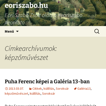
Ugrás
eoriszabo.hu
a
Eöri Szabó Zsolt oldala #eoriszabo
tartalomhoz
#eorifoto
Keresés
Menü
Címkearchívumok:
képzőművészet
Puha Ferenc képei a Galéria 13-ban
2013.03.07.
Cikkek
,
kiállítás
,
Soroksár
Galéria13
,
képzőművészet
,
kiállítás
,
Soroksár