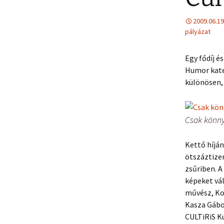
2009.06.19
pályázat
Egy fődíj 
Humor kate
különösen,
Csak könn
Kettő híjá
ötszáztizen
zsűriben. A
képeket vál
művész, Ko
Kasza Gábor
CULTiRiS K