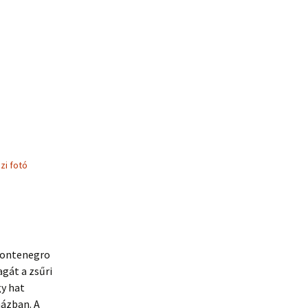
E
zi fotó
Montenegro
agát a zsűri
y hat
házban. A