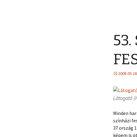
53.
FE
2008.05.26
Látogató (
Minden har
színházi fe
37 ország 
képem is ot