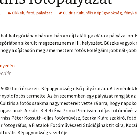
.
Cikkek
,
fotó
,
pályázat
Cultiris Kulturális Képügynökség
,
fényk
és hat kategóriában három-három díj talált gazdára a pályázaton.
góriában sikerült megszereznem a III. helyezést. Büszke vagyok r
 hogy a díjátadón megismerhettem fotós kollégáim jobbnál-jobb
yedén
n 5000 fotó érkezett Képügynökség első pályázatára. A temérdek 
nyolc fotós termelte. Az én szememben egy pályázat rangját az ad
 Cultiris a fotós szakma nagymestereit vette rá arra, hogy napoko
ogassanak. A zsűri: Keleti Éva Prima Primissima díjas fotóművés
rniss Péter Kossuth–díjas fotóművész, Szarka Klára szakíró, fotó
 fotográfus, a Fiatalok Fotóművészeti Stúdiójának titkára, Kocsis
ulturális Képügynökség vezetője.