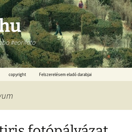
.hu
abo #eorifoto
copyright
Felszerelésem eladó darabjai
ívum
tiris fotópályázat