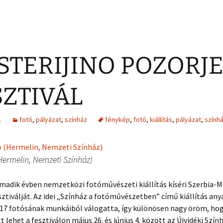
 STERIJINO POZORJ
SZTIVÁL
.
fotó
,
pályázat
,
színház
fénykép
,
fotó
,
kiállítás
,
pályázat
,
színhá
Hermelin, Nemzeti Színház)
madik évben nemzetközi fotóművészeti kiállítás kíséri Szerbia-
sztiválját. Az idei „Színház a fotóművészetben” című kiállítás any
117 fotósának munkáiból válogatta, így különösen nagy öröm, hog
t lehet a fesztiválon május 26. és június 4. között az Újvidéki Szín