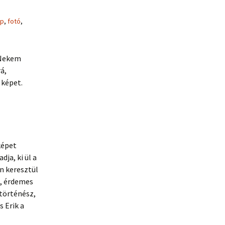
ép
,
fotó
,
 Nekem
á,
 képet.
képet
ja, ki ül a
n keresztül
z, érdemes
történész,
 Erik a