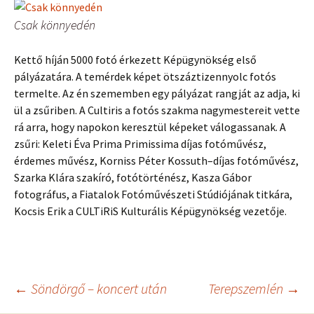
Csak könnyedén
Kettő híján 5000 fotó érkezett Képügynökség első
pályázatára. A temérdek képet ötszáztizennyolc fotós
termelte. Az én szememben egy pályázat rangját az adja, ki
ül a zsűriben. A Cultiris a fotós szakma nagymestereit vette
rá arra, hogy napokon keresztül képeket válogassanak. A
zsűri: Keleti Éva Prima Primissima díjas fotóművész,
érdemes művész, Korniss Péter Kossuth–díjas fotóművész,
Szarka Klára szakíró, fotótörténész, Kasza Gábor
fotográfus, a Fiatalok Fotóművészeti Stúdiójának titkára,
Kocsis Erik a CULTiRiS Kulturális Képügynökség vezetője.
Bejegyzés
←
Söndörgő – koncert után
Terepszemlén
→