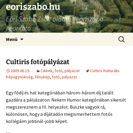
Ugrás
eoriszabo.hu
a
Eöri Szabó Zsolt oldala #eoriszabo
tartalomhoz
#eorifoto
Keresés
Menü
Cultiris fotópályázat
2009.06.19.
Cikkek
,
fotó
,
pályázat
Cultiris Kulturális
Képügynökség
,
fénykép
,
fotó
,
pályázat
Egy fődíj és hat kategóriában három-három díj talált
gazdára a pályázaton. Nekem Humor kategóriában sikerült
megszereznem a III. helyezést. Büszke vagyok rá,
különösen, hogy a díjátadón megismerhettem fotós
kollégáim jobbnál-jobb képet.