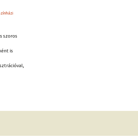
színházi
és szoros
ként is
ztrációval,