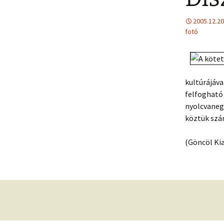
2005.12.20
fotó
kultúrájáva
felfogható 
nyolcvaneg
köztük sz
(Göncöl Kia