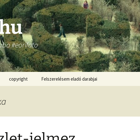
.hu
abo #eorifoto
copyright
Felszerelésem eladó darabjai
ka
zlet-jelmez