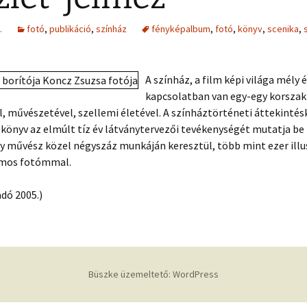
.
fotó
,
publikáció
,
színház
fényképalbum
,
fotó
,
könyv
,
scenika
,
A színház, a film képi világa mély 
kapcsolatban van egy-egy korszak
l, művészetével, szellemi életével. A színháztörténeti áttekintés
könyv az elmúlt tíz év látványtervezői tevékenységét mutatja be
y művész közel négyszáz munkáján keresztül, több mint ezer illus
ámos fotómmal.
dó 2005.)
Büszke üzemeltető: WordPress