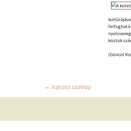
kultúrájáva
felfogható 
nyolcvaneg
köztük sz
(Göncöl Kia
Bejegyzés
←
Vujicsics szülinap
navigáció