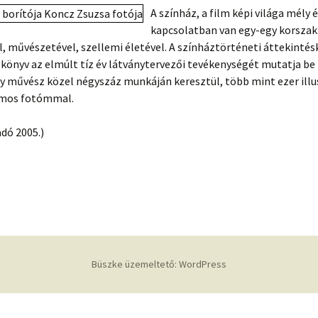
A színház, a film képi világa mély 
kapcsolatban van egy-egy korszak
l, művészetével, szellemi életével. A színháztörténeti áttekintés
könyv az elmúlt tíz év látványtervezői tevékenységét mutatja be
y művész közel négyszáz munkáján keresztül, több mint ezer illus
ámos fotómmal.
dó 2005.)
Büszke üzemeltető: WordPress