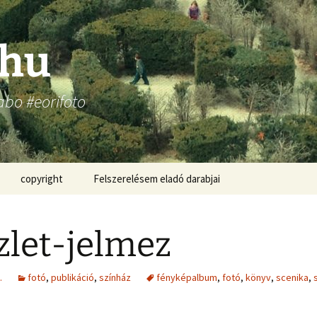
.hu
abo #eorifoto
copyright
Felszerelésem eladó darabjai
zlet-jelmez
.
fotó
,
publikáció
,
színház
fényképalbum
,
fotó
,
könyv
,
scenika
,