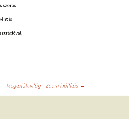
és szoros
ként is
ztrációval,
Megtalált világ – Zoom kiállítás
→