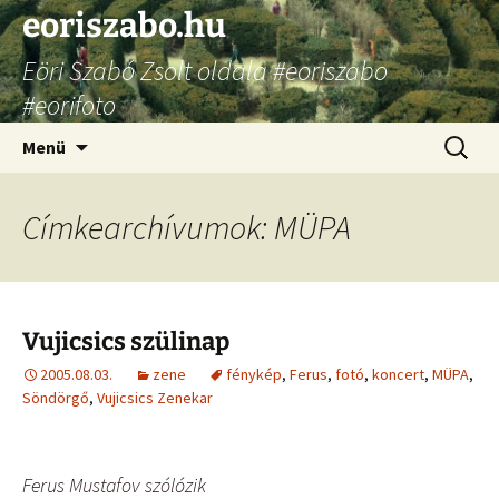
Ugrás
eoriszabo.hu
a
Eöri Szabó Zsolt oldala #eoriszabo
tartalomhoz
#eorifoto
Keresés
Menü
Címkearchívumok: MÜPA
Vujicsics szülinap
2005.08.03.
zene
fénykép
,
Ferus
,
fotó
,
koncert
,
MÜPA
,
Söndörgő
,
Vujicsics Zenekar
Ferus Mustafov szólózik