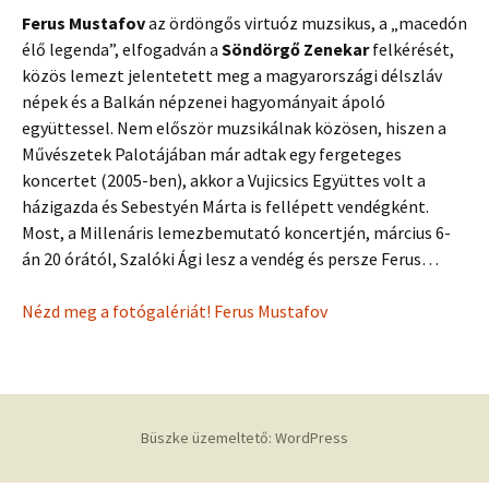
Ferus Mustafov
az ördöngős virtuóz muzsikus, a „macedón
élő legenda”, elfogadván a
Söndörgő Zenekar
felkérését,
közös lemezt jelentetett meg a magyarországi délszláv
népek és a Balkán népzenei hagyományait ápoló
együttessel. Nem először muzsikálnak közösen, hiszen a
Művészetek Palotájában már adtak egy fergeteges
koncertet (2005-ben), akkor a Vujicsics Együttes volt a
házigazda és Sebestyén Márta is fellépett vendégként.
Most, a Millenáris lemezbemutató koncertjén, március 6-
án 20 órától, Szalóki Ági lesz a vendég és persze Ferus…
Nézd meg a fotógalériát! Ferus Mustafov
Büszke üzemeltető: WordPress