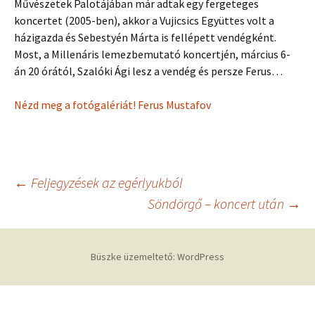
Művészetek Palotájában már adtak egy fergeteges
koncertet (2005-ben), akkor a Vujicsics Együttes volt a
házigazda és Sebestyén Márta is fellépett vendégként.
Most, a Millenáris lemezbemutató koncertjén, március 6-
án 20 órától, Szalóki Ági lesz a vendég és persze Ferus…
Nézd meg a fotógalériát! Ferus Mustafov
Bejegyzés
←
Feljegyzések az egérlyukból
Söndörgő – koncert után
→
navigáció
Büszke üzemeltető: WordPress