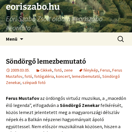
Ugrás
eoriszabo.hu
a
Eöri Szabó Zsolt oldala #eoriszabo
tartalomhoz
#eorifoto
Keresés
Menü
Söndörgő lemezbemutató
2009.03.05.
Cikkek
,
fotó
,
zene
fénykép
,
Ferus
,
Ferus
Mustafov
,
fotó
,
fotógaléria
,
koncert
,
lemezbemutató
,
Söndörgő
Zenekar
,
színpadi fotó
Ferus Mustafov
az ördöngős virtuóz muzsikus, a „macedón
élő legenda”, elfogadván a
Söndörgő Zenekar
felkérését,
közös lemezt jelentetett meg a magyarországi délszláv
népek és a Balkán népzenei hagyományait ápoló
együttessel. Nem először muzsikálnak közösen, hiszen a