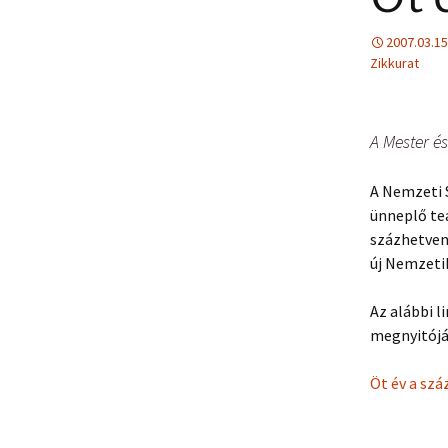
2007.03.15
Zikkurat
A Mester és
A Nemzeti S
ünneplő teá
százhetven
új Nemzetib
Az alábbi l
megnyitójá
Öt év a sz