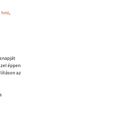
i fotó
,
ésnapját
szel éppen
lításon az
s