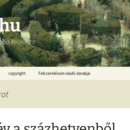
.hu
abo #eorifoto
copyright
Felszerelésem eladó darabjai
rat
év a százhetvenből