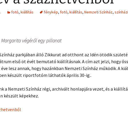
.
fotó
,
kiállítás
fénykép
,
fotó
,
kiállítás
,
Nemzeti Színház
,
színház
 Margarita végéről egy pillanat
zínház parkjában álló Zikkurat ad otthont az Idén ötödik szület
trum első öt évét bemutató kiállításnak. A cím azt jelzi, hogy ős
 éve lesz annak, hogy hazánkban Nemzeti Színház működik. A kiál
en készült riportfotóm láthatók április 30-ig..
ink a Nemzeti Színház régi, archivált honlapjára vezet, és a kiállítá
n készült képekhez.
ázhetvenből