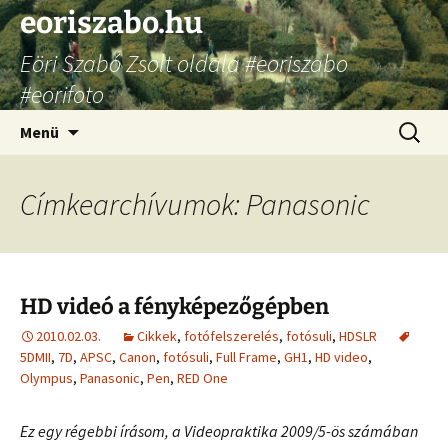
Ugrás
eoriszabo.hu
a
Eöri Szabó Zsolt oldala #eoriszabo
tartalomhoz
#eorifoto
Keresés
Menü
Címkearchívumok: Panasonic
HD videó a fényképezőgépben
2010.02.03.
Cikkek
,
fotófelszerelés
,
fotósuli
,
HDSLR
5DMII
,
7D
,
APSC
,
Canon
,
fotósuli
,
Full Frame
,
GH1
,
HD video
,
Olympus
,
Panasonic
,
Pen
,
RED One
Ez egy régebbi írásom, a Videopraktika 2009/5-ös számában