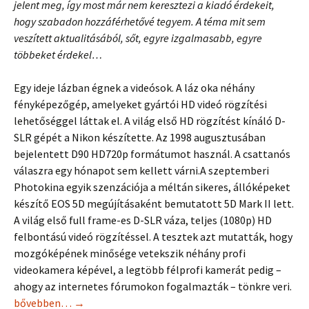
jelent meg, így most már nem keresztezi a kiadó érdekeit,
hogy szabadon hozzáférhetővé tegyem. A téma mit sem
veszített aktualitásából, sőt, egyre izgalmasabb, egyre
többeket érdekel…
Egy ideje lázban égnek a videósok. A láz oka néhány
fényképezőgép, amelyeket gyártói HD videó rögzítési
lehetőséggel láttak el. A világ első HD rögzítést kínáló D-
SLR gépét a Nikon készítette. Az 1998 augusztusában
bejelentett D90 HD720p formátumot használ. A csattanós
válaszra egy hónapot sem kellett várni.A szeptemberi
Photokina egyik szenzációja a méltán sikeres, állóképeket
készítő EOS 5D megújításaként bemutatott 5D Mark II lett.
A világ első full frame-es D-SLR váza, teljes (1080p) HD
felbontású videó rögzítéssel. A tesztek azt mutatták, hogy
mozgóképének minősége vetekszik néhány profi
videokamera képével, a legtöbb félprofi kamerát pedig –
ahogy az internetes fórumokon fogalmazták – tönkre veri.
HD videó a fényképezőgépben
bővebben…
→