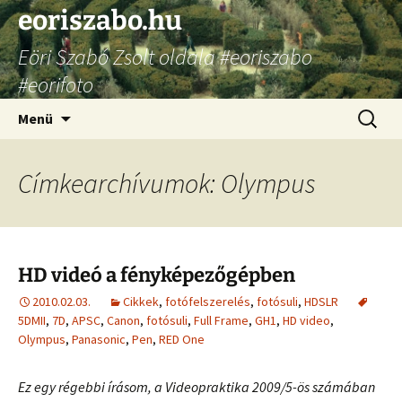
Ugrás
eoriszabo.hu
a
Eöri Szabó Zsolt oldala #eoriszabo
tartalomhoz
#eorifoto
Keresés
Menü
Címkearchívumok: Olympus
HD videó a fényképezőgépben
2010.02.03.
Cikkek
,
fotófelszerelés
,
fotósuli
,
HDSLR
5DMII
,
7D
,
APSC
,
Canon
,
fotósuli
,
Full Frame
,
GH1
,
HD video
,
Olympus
,
Panasonic
,
Pen
,
RED One
Ez egy régebbi írásom, a Videopraktika 2009/5-ös számában