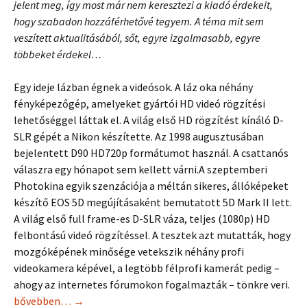
jelent meg, így most már nem keresztezi a kiadó érdekeit,
hogy szabadon hozzáférhetővé tegyem. A téma mit sem
veszített aktualitásából, sőt, egyre izgalmasabb, egyre
többeket érdekel…
Egy ideje lázban égnek a videósok. A láz oka néhány
fényképezőgép, amelyeket gyártói HD videó rögzítési
lehetőséggel láttak el. A világ első HD rögzítést kínáló D-
SLR gépét a Nikon készítette. Az 1998 augusztusában
bejelentett D90 HD720p formátumot használ. A csattanós
válaszra egy hónapot sem kellett várni.A szeptemberi
Photokina egyik szenzációja a méltán sikeres, állóképeket
készítő EOS 5D megújításaként bemutatott 5D Mark II lett.
A világ első full frame-es D-SLR váza, teljes (1080p) HD
felbontású videó rögzítéssel. A tesztek azt mutatták, hogy
mozgóképének minősége vetekszik néhány profi
videokamera képével, a legtöbb félprofi kamerát pedig –
ahogy az internetes fórumokon fogalmazták – tönkre veri.
HD videó a fényképezőgépben
bővebben…
→