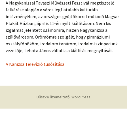
A Nagykanizsai Tavaszi Művészeti Fesztivál megtisztelő
felkérése alapján a város legfiatalabb kulturális
intézményében, az országos gyűjtőkörrel működő Magyar
Plakát Házban, április 11-én nyílt kiállításom. Nem kis
izgalmat jelentett számomra, hiszen Nagykanizsa a
szülővárosom. Örömömre szolgált, hogy gimnáziumi
osztályfőnököm, irodalom tanárom, irodalmi színpadunk
vezetője, Lehota János vállalta a kiállítás megnyitását.
A Kanizsa Televízió tudósítása
Büszke üzemeltető: WordPress