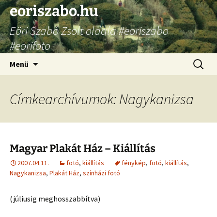
Ugrás
eoriszabo.hu
a
Eöri Szabó Zsolt oldala #eoriszabo
tartalomhoz
#eorifoto
Keresés
Menü
Címkearchívumok: Nagykanizsa
Magyar Plakát Ház – Kiállítás
2007.04.11.
fotó
,
kiállítás
fénykép
,
fotó
,
kiállítás
,
Nagykanizsa
,
Plakát Ház
,
színházi fotó
(júliusig meghosszabbítva)