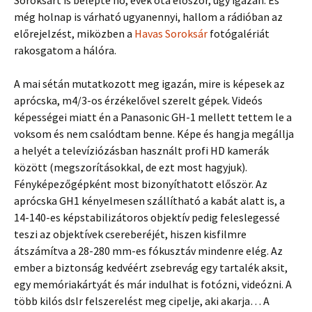
Soroksárt is belepte hó, évek óta először, úgy igazán. És
még holnap is várható ugyanennyi, hallom a rádióban az
előrejelzést, miközben a
Havas Soroksár
fotógalériát
rakosgatom a hálóra.
A mai sétán mutatkozott meg igazán, mire is képesek az
aprócska, m4/3-os érzékelővel szerelt gépek. Videós
képességei miatt én a Panasonic GH-1 mellett tettem le a
voksom és nem csalódtam benne. Képe és hangja megállja
a helyét a televíziózásban használt profi HD kamerák
között (megszorításokkal, de ezt most hagyjuk).
Fényképezőgépként most bizonyíthatott először. Az
aprócska GH1 kényelmesen szállítható a kabát alatt is, a
14-140-es képstabilizátoros objektív pedig feleslegessé
teszi az objektívek csereberéjét, hiszen kisfilmre
átszámítva a 28-280 mm-es fókusztáv mindenre elég. Az
ember a biztonság kedvéért zsebrevág egy tartalék aksit,
egy memóriakártyát és már indulhat is fotózni, videózni. A
több kilós dslr felszerelést meg cipelje, aki akarja… A