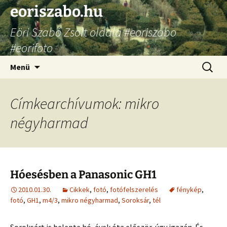
Ugrás
eoriszabo.hu
a
Eöri Szabó Zsolt oldala #eoriszabo
tartalomhoz
#eorifoto
Keresés
Menü
Címkearchívumok: mikro
négyharmad
Hóesésben a Panasonic GH1
2010.01.30.
Cikkek
,
fotó
,
fotófelszerelés
fénykép
,
fotó
,
GH1
,
m4/3
,
mikro négyharmad
,
Soroksár
,
tél