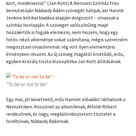
kort, mindenestül.” (Jan Kott) A Nemzeti Színház friss
bemutatóján Nádasdy Ádám szövegét halljuk, aki Harold
Jenkins kritikai kiadása alapján dolgozott – olvassuk a
színház honlapján. A szöveget valószínűleg majd
hozzáértők is fogják elemezni, nem hiszem, hogy egy
fotós-néző véleménye sokat számítana, mégis szeretném
megosztani olvasóimmal: rég volt ilyen elementáris
élményben részem. Az új szöveg magától értetődő, erős,
egyben kristály tiszta bizonyítéka Jan Kott állításának.
"To be or not to be"
Egy mai, jól követhető, erős Hamlet előadást láthatunk a
Nemzetiben. Köszönet az alkotóknak, Alföldi Róbert
rendezőnek, és nagy, megkülönböztetett tisztelet a
fordítónak, Nádasdy Ádámnak.