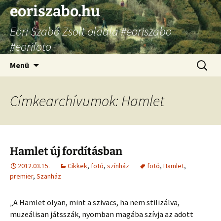
Ugrás
eoriszabo.hu
a
Eöri Szabó Zsolt oldala #eoriszabo
tartalomhoz
#eorifoto
Keresés
Menü
Címkearchívumok: Hamlet
Hamlet új fordításban
2012.03.15.
Cikkek
,
fotó
,
színház
fotó
,
Hamlet
,
premier
,
Szanház
„A Hamlet olyan, mint a szivacs, ha nem stilizálva,
muzeálisan játsszák, nyomban magába szívja az adott