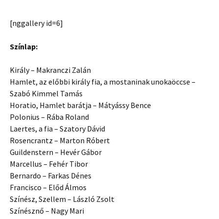
[nggallery id=6]
Színlap:
Király – Makranczi Zalán
Hamlet, az előbbi király fia, a mostaninak unokaöccse –
Szabó Kimmel Tamás
Horatio, Hamlet barátja – Mátyássy Bence
Polonius – Rába Roland
Laertes, a fia – Szatory Dávid
Rosencrantz – Marton Róbert
Guildenstern – Hevér Gábor
Marcellus – Fehér Tibor
Bernardo – Farkas Dénes
Francisco – Előd Álmos
Színész, Szellem – László Zsolt
Színésznő – Nagy Mari