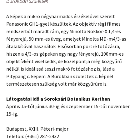
Burokban születtek
A képek a mikro négyharmados érzékelővel szerelt
Panasonic GH1-gyel készültek. Az objektív régi filmes
rendszerből maradt rám, egy Minolta Rokkor-X 1,4-es
fényerejű, 50 mm-es üveg, amelyet Minolta MD-m4/3-as
átalakítóval használok. Elsősorban portré fotózásra,
hiszen a 4/3-os gépeken egy nagy fényerejű, 100mm-es
objektívként viselkedik, de közelpontja még közgyűrű
nélkül is ideálissá teszi makró fotózáshoz is, lásd a
Pitypang c. képem. A Burokban születtek c. képnél
természetesen szükség volt már közgyűrűre is.
Látogatási idő a Soroksári Botanikus Kertben
Április 15-től június 30-ig és szeptember 15-től november
15-ig.
Budapest, XXIII. Péteri-major
Telefon: (+361) 287-2432