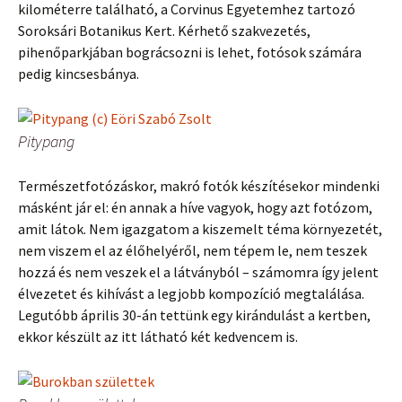
kilométerre található, a Corvinus Egyetemhez tartozó
Soroksári Botanikus Kert. Kérhető szakvezetés,
pihenőparkjában bográcsozni is lehet, fotósok számára
pedig kincsesbánya.
Pitypang
Természetfotózáskor, makró fotók készítésekor mindenki
másként jár el: én annak a híve vagyok, hogy azt fotózom,
amit látok. Nem igazgatom a kiszemelt téma környezetét,
nem viszem el az élőhelyéről, nem tépem le, nem teszek
hozzá és nem veszek el a látványból – számomra így jelent
élvezetet és kihívást a legjobb kompozíció megtalálása.
Legutóbb április 30-án tettünk egy kirándulást a kertben,
ekkor készült az itt látható két kedvencem is.