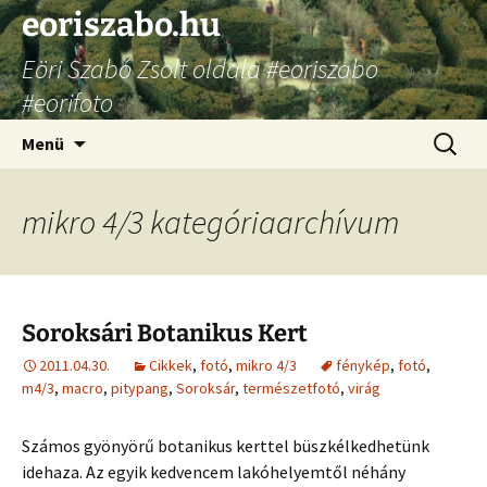
Ugrás
eoriszabo.hu
a
Eöri Szabó Zsolt oldala #eoriszabo
tartalomhoz
#eorifoto
Keresés
Menü
mikro 4/3 kategóriaarchívum
Soroksári Botanikus Kert
2011.04.30.
Cikkek
,
fotó
,
mikro 4/3
fénykép
,
fotó
,
m4/3
,
macro
,
pitypang
,
Soroksár
,
természetfotó
,
virág
Számos gyönyörű botanikus kerttel büszkélkedhetünk
idehaza. Az egyik kedvencem lakóhelyemtől néhány