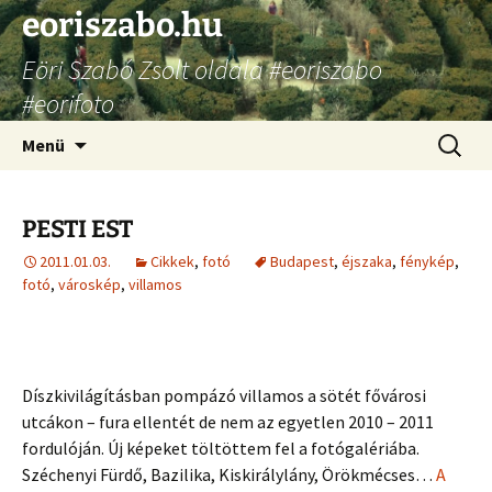
Ugrás
eoriszabo.hu
a
Eöri Szabó Zsolt oldala #eoriszabo
tartalomhoz
#eorifoto
Keresés
Menü
PESTI EST
2011.01.03.
Cikkek
,
fotó
Budapest
,
éjszaka
,
fénykép
,
fotó
,
városkép
,
villamos
Díszkivilágításban pompázó villamos a sötét fővárosi
utcákon – fura ellentét de nem az egyetlen 2010 – 2011
fordulóján. Új képeket töltöttem fel a fotógalériába.
Széchenyi Fürdő, Bazilika, Kiskirálylány, Örökmécses…
A