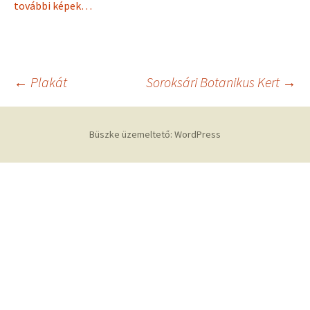
további képek…
Bejegyzés
←
Plakát
Soroksári Botanikus Kert
→
navigáció
Büszke üzemeltető: WordPress