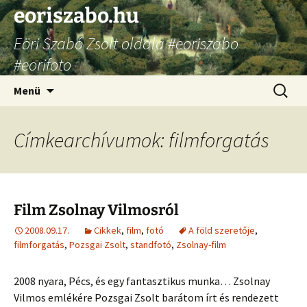
Ugrás
eoriszabo.hu
a
Eöri Szabó Zsolt oldala #eoriszabo
tartalomhoz
#eorifoto
Keresés
Menü
Címkearchívumok: filmforgatás
Film Zsolnay Vilmosról
2008.09.17.
Cikkek
,
film
,
fotó
A föld szeretője
,
filmforgatás
,
Pozsgai Zsolt
,
standfotó
,
Zsolnay-film
2008 nyara, Pécs, és egy fantasztikus munka… Zsolnay
Vilmos emlékére Pozsgai Zsolt barátom írt és rendezett