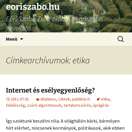
Ugrás
eoriszabo.hu
a
Eöri Szabó Zsolt oldala #eoriszabo
tartalomhoz
#eorifoto
Keresés
Menü
Címkearchívumok: etika
Internet és esélyegyenlőség?
2011.07.01.
általános
,
Cikkek
,
publikáció
etika
,
felelősség
,
szűrő algoritmusok
,
tartalomszűrés
,
újságírás
Így szoktunk beszélni róla. A világhálón bárki, bármilyen
hírt elérhet, nincsenek kormányok, politikusok, akik ebben