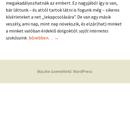
megakadályozhatnák az embert. Ez nagyjából így is van,
bár láttunk – és attól tartok látni is fogunk még – sikeres
kísérleteket a net „lekapcsolására”. De van egy másik
veszély, ami nap, mint nap növekszik, és elzár(hat) minket
a minket valóban érdeklő dolgoktól:
saját internetes
Internet és esélyegyenlőség?
szokásaink
.
bővebben…
→
Büszke üzemeltető: WordPress