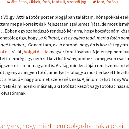
.
általános
,
Cikkek
,
fotó
,
fotósuli
,
szerzői jog
fotó
,
fotósuli
t Völgyi Attila fotóriporter blogjában találtam, hónapokkal ezel
tam meg a korrekt és kifejezetten szellemes írást, de most ism
t… Ebben egy szabadúszó rendező kér arra, hogy bocsátanám köz
ehetőleg úgy, hogy „
a feliratot, azt az aljára tedd, mert a fotón po
éggé betakar
„
.
Gondoltam, ez jó apropó, hogy én is közzé tegyem
fotós
írását,
Völgyi Attila
magyar fordításában. A jelenség nem hu
etett nemrég egy nemzetközi kiáltvány, amihez tömegesen csatl
ágszerte és már magyarul is. A világ minden táján rendszeresen f
őt, igény az ingyen fotó, amellyel – ahogy a most érkezett levél
t a feladó – nagy örömet szereznék neki. Ajánlom tehát Tony Wu
 Neki és mindenki másnak, aki fotókat készít vagy fotókat haszná
 olvasómnak.
ány érv, hogy miért nem dolgozhatnak a profi