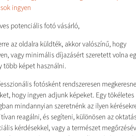
ósok ingyen
es potenciális fotó vásárló,
rre az oldalra küldték, akkor valószínű, hogy
en, vagy minimális díjazásért szeretett volna e
y több képet használni.
fesszionális fotósként rendszeresen megkeresn
ket, hogy ingyen adjunk képeket. Egy tökéletes
ágban mindannyian szeretnénk az ilyen kérésekr
tívan reagálni, és segíteni, különösen az oktatás
ciális kérdésekkel, vagy a természet megőrzésév