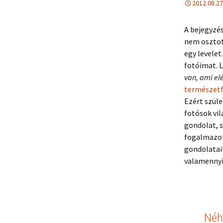
2012.08.27
A bejegyzés
nem osztot
egy levele
fotóimat. L
van, ami el
természet
Ezért szül
fotósok vil
gondolat, s
fogalmazot
gondolatait
valamennyi
Néh