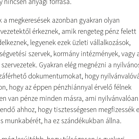
y nincsen anyagi forrása.
k a megkeresések azonban gyakran olyan
rvezetektől érkeznek, amik rengeteg pénz felett
elkeznek, legyenek ezek üzleti vállalkozások,
tségvetési szervek, kormány intézmények, vagy 
il szervezetek. Gyakran elég megnézni a nyilván
záférhető dokumentumokat, hogy nyilvánvalóv
jon, hogy az éppen pénzhiánnyal érvelő félnek
en van pénze minden másra, ami nyilvánvalóan
gendő ahhoz, hogy tisztességesen megfizessék 
ós munkabérét, ha ez szándékukban állna.