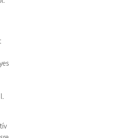
ól.
t
yes
l.
tív
sre