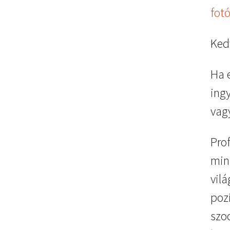
fot
Kedv
Ha e
ingy
vag
Pro
min
vil
pozi
szo