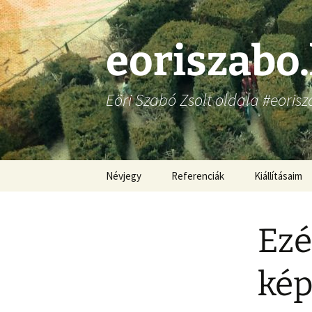
Ugrás
a
tartalomhoz
eoriszabo
Eöri Szabó Zsolt oldala #eorisz
Névjegy
Referenciák
Kiállításaim
Ezé
kép