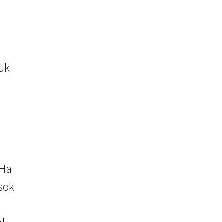
tuk
 Ha
sok