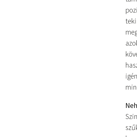
pozi
tek
megk
azo
köv
hasz
igé
min
Neh
Szi
szűk