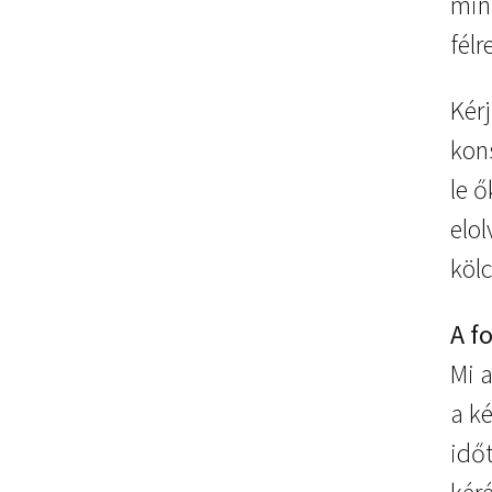
mink
félr
Kér
kon
le 
elol
köl
A f
Mi 
a k
idő