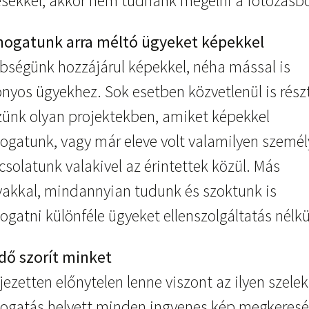
ésekkel, akkor nem tudnánk megélni a fotózásb
ogatunk arra méltó ügyeket képekkel
bségünk hozzájárul képekkel, néha mással is
onyos ügyekhez. Sok esetben közvetlenül is rész
zünk olyan projektekben, amiket képekkel
ogatunk, vagy már eleve volt valamilyen személ
solatunk valakivel az érintettek közül. Más
vakkal, mindannyian tudunk és szoktunk is
gatni különféle ügyeket ellenszolgáltatás nélkü
idő szorít minket
jezetten előnytelen lenne viszont az ilyen szelek
ogatás helyett minden ingyenes kép megkeresé