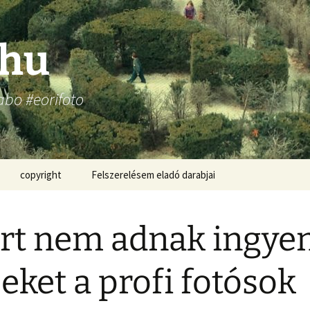
.hu
abo #eorifoto
copyright
Felszerelésem eladó darabjai
rt nem adnak ingye
eket a profi fotósok