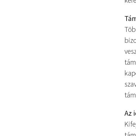
kér
Tám
Töb
biz
ves
tám
kapc
sza
támo
Az 
Kife
tám