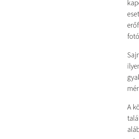
kap
ese
erő
fotó
Saj
ilye
gyak
mér
A k
talá
alá