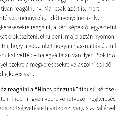
tívan reagálnunk. Már csak azért is, mert
intélyes mennyiségű időt igényelne az ilyen
eresésekre reagálni, a kért képekről egyeztetni
kat előkészíteni, elküldeni, majd aztán nyomon
etni, hogy a képeinket hogyan használták és mi
nukat vették – ha egyáltalán van ilyen. Sok idő
nyel ezekre a megkeresésekre válaszolni és idő
dig kevés van.
éz reagálni a “Nincs pénzünk” típusú kérése
nte minden ingyen képre vonatkozó megkeresés
ös költségvetésre hivatkozik, vagyis azzal érvel