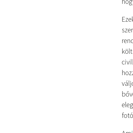
hog
Eze
sze
rend
köl
civ
hoz
vál
bőv
ele
fot