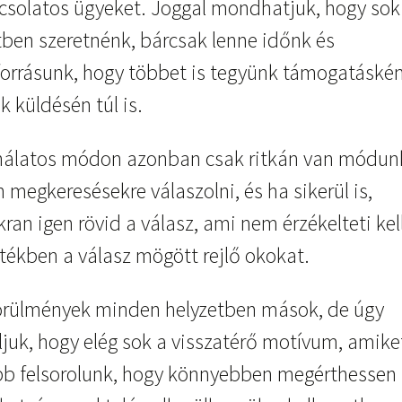
csolatos ügyeket. Joggal mondhatjuk, hogy sok
tben szeretnénk, bárcsak lenne időnk és
forrásunk, hogy többet is tegyünk támogatáskén
k küldésén túl is.
nálatos módon azonban csak ritkán van módun
n megkeresésekre válaszolni, és ha sikerül is,
ran igen rövid a válasz, ami nem érzékelteti kel
tékben a válasz mögött rejlő okokat.
örülmények minden helyzetben mások, de úgy
ljuk, hogy elég sok a visszatérő motívum, amike
bb felsorolunk, hogy könnyebben megérthessen