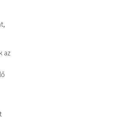
t,
k az
lő
t