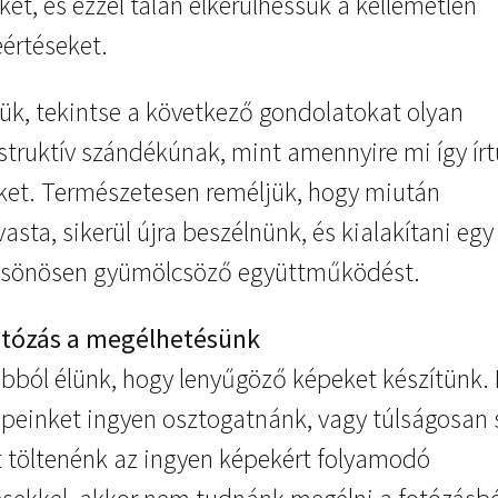
et, és ezzel talán elkerülhessük a kellemetlen
eértéseket.
jük, tekintse a következő gondolatokat olyan
struktív szándékúnak, mint amennyire mi így ír
őket. Természetesen reméljük, hogy miután
vasta, sikerül újra beszélnünk, és kialakítani egy
csönösen gyümölcsöző együttműködést.
otózás a megélhetésünk
abból élünk, hogy lenyűgöző képeket készítünk.
épeinket ingyen osztogatnánk, vagy túlságosan 
t töltenénk az ingyen képekért folyamodó