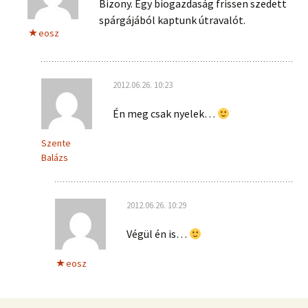
Bizony. Egy biogazdaság frissen szedett
spárgájából kaptunk útravalót.
eosz
2012.06.26. 10:23
Én meg csak nyelek…
Szente
Balázs
2012.06.26. 10:29
Végül én is…
eosz