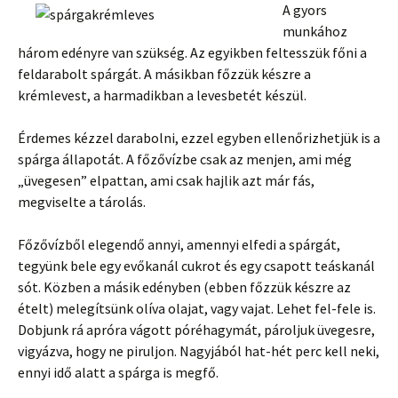
A gyors
munkához
három edényre van szükség. Az egyikben feltesszük főni a
feldarabolt spárgát. A másikban főzzük készre a
krémlevest, a harmadikban a levesbetét készül.
Érdemes kézzel darabolni, ezzel egyben ellenőrizhetjük is a
spárga állapotát. A főzővízbe csak az menjen, ami még
„üvegesen” elpattan, ami csak hajlik azt már fás,
megviselte a tárolás.
Főzővízből elegendő annyi, amennyi elfedi a spárgát,
tegyünk bele egy evőkanál cukrot és egy csapott teáskanál
sót. Közben a másik edényben (ebben főzzük készre az
ételt) melegítsünk olíva olajat, vagy vajat. Lehet fel-fele is.
Dobjunk rá apróra vágott póréhagymát, pároljuk üvegesre,
vigyázva, hogy ne piruljon. Nagyjából hat-hét perc kell neki,
ennyi idő alatt a spárga is megfő.