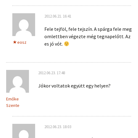
2012.06.21. 16:41
Fele tejföl, fele tejszín. A spárga fele meg
omlettben végezte még tegnapelőtt. Az
eosz
es jó vót.
2012.06.23. 17:48
Jókor voltatok együtt egy helyen?
Emőke
Szente
2012.06.23. 18:03