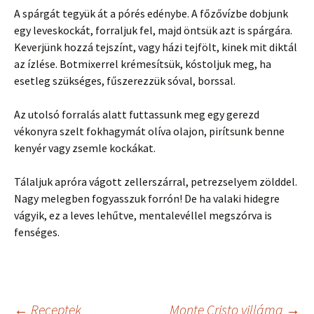
A spárgát tegyük át a pórés edénybe. A főzővízbe dobjunk
egy leveskockát, forraljuk fel, majd öntsük azt is spárgára.
Keverjünk hozzá tejszínt, vagy házi tejfölt, kinek mit diktál
az ízlése. Botmixerrel krémesítsük, kóstoljuk meg, ha
esetleg szükséges, fűszerezzük sóval, borssal.
Az utolsó forralás alatt futtassunk meg egy gerezd
vékonyra szelt fokhagymát olíva olajon, pirítsunk benne
kenyér vagy zsemle kockákat.
Tálaljuk apróra vágott zellerszárral, petrezselyem zölddel.
Nagy melegben fogyasszuk forrón! De ha valaki hidegre
vágyik, ez a leves lehűtve, mentalevéllel megszórva is
fenséges.
←
Receptek
Monte Cristo villáma
→