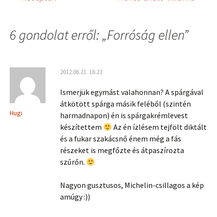
Bejegyzés
navigáció
6 gondolat erről: „
Forróság ellen
”
2012.06.21. 16:23
Ismerjük egymást valahonnan? A spárgával
átkötött spárga másik feléből (szintén
Hugi
harmadnapon) én is spárgakrémlevest
készítettem
Az én ízlésem tejfölt diktált
és a fukar szakácsnő énem még a fás
részeket is megfőzte és átpaszírozta
szűrőn.
Nagyon gusztusos, Michelin-csillagos a kép
amúgy :))