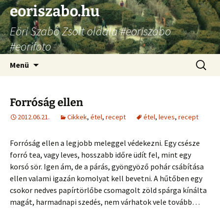
Ugrás
eoriszabo.hu
a
Eöri Szabó Zsolt oldala #eoriszabo
tartalomhoz
#eorifoto
Keresés
Menü
Forróság ellen
2012.06.21.
Cikkek
,
étel
,
recept
étel
,
leves
,
recept
Forróság ellen a legjobb meleggel védekezni. Egy csésze
forró tea, vagy leves, hosszabb időre üdít fel, mint egy
korsó sör. Igen ám, de a párás, gyöngyöző pohár csábítása
ellen valami igazán komolyat kell bevetni. A hűtőben egy
csokor nedves papírtörlőbe csomagolt zöld spárga kínálta
magát, harmadnapi szedés, nem várhatok vele tovább…