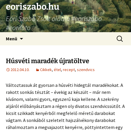
Ugrás
eoriszabo.hu
a
Eöri Szabó Zsolt oldala #eoriszabo
tartalomhoz
#eorifoto
Keresés
Menü
Húsvéti maradék újratöltve
2012.04.10.
Cikkek
,
étel
,
recept
,
szendvics
Változtassuk át gyorsan a húsvéti hidegtál maradékokat. A
rakott sonkás tésztát – évekig az készült – már nem
kívánom, valami gyors, egyszerű kaja kellene. A szekrény
aljáról előbányásztam a régen oly divatos szendvicssütőt. A
kicsit szikkadt kenyérből megfelelő méretű darabokat
vágtam. A sonkából szeletelt hajszálvékony darabokat
ráhalmoztam a megvajazott kenyérre, pöttyintettem egy