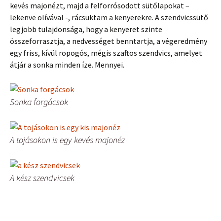
kevés majonézt, majd a felforrósodott sütőlapokat –
lekenve olívával -, rácsuktam a kenyerekre. A szendvicssütő
legjobb tulajdonsága, hogy a kenyeret szinte
összeforrasztja, a nedvességet benntartja, a végeredmény
egy friss, kívül ropogós, mégis szaftos szendvics, amelyet
átjár a sonka minden íze. Mennyei.
Sonka forgácsok
A tojásokon is egy kevés majonéz
A kész szendvicsek