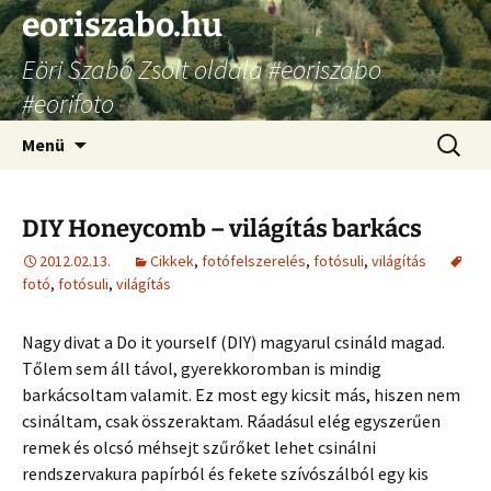
Ugrás
eoriszabo.hu
a
Eöri Szabó Zsolt oldala #eoriszabo
tartalomhoz
#eorifoto
Keresés
Menü
DIY Honeycomb – világítás barkács
2012.02.13.
Cikkek
,
fotófelszerelés
,
fotósuli
,
világítás
fotó
,
fotósuli
,
világítás
Nagy divat a Do it yourself (DIY) magyarul csináld magad.
Tőlem sem áll távol, gyerekkoromban is mindig
barkácsoltam valamit. Ez most egy kicsit más, hiszen nem
csináltam, csak összeraktam. Ráadásul elég egyszerűen
remek és olcsó méhsejt szűrőket lehet csinálni
rendszervakura papírból és fekete szívószálból egy kis