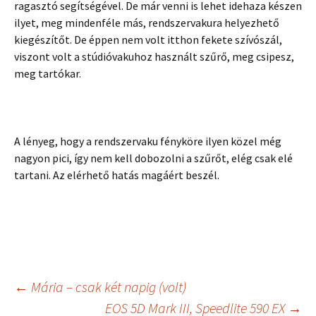
ragasztó segítségével. De már venni is lehet idehaza készen
ilyet, meg mindenféle más, rendszervakura helyezhető
kiegészítőt. De éppen nem volt itthon fekete szívószál,
viszont volt a stúdióvakuhoz használt szűrő, meg csipesz,
meg tartókar.
A lényeg, hogy a rendszervaku fényköre ilyen közel még
nagyon pici, így nem kell dobozolni a szűrőt, elég csak elé
tartani. Az elérhető hatás magáért beszél.
Bejegyzés
←
Mária – csak két napig (volt)
EOS 5D Mark III, Speedlite 590 EX
→