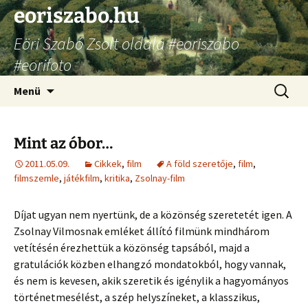
Ugrás
eoriszabo.hu
a
Eöri Szabó Zsolt oldala #eoriszabo
tartalomhoz
#eorifoto
Keresés
Menü
Mint az óbor…
2011.05.09.
Cikkek
,
film
A föld szeretője
,
film
,
filmszemle
,
játékfilm
,
kritika
,
Zsolnay-film
Díjat ugyan nem nyertünk, de a közönség szeretetét igen. A
Zsolnay Vilmosnak emléket állító filmünk mindhárom
vetítésén érezhettük a közönség tapsából, majd a
gratulációk közben elhangzó mondatokból, hogy vannak,
és nem is kevesen, akik szeretik és igénylik a hagyományos
történetmesélést, a szép helyszíneket, a klasszikus,