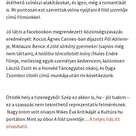
átélhető színészi alakításokat, és igen, még a romantikát
is. Mi pontosan ezt szerettük volna nyújtani
A föld szeretője
című filmünkkel.
Jó látni a Facebookon megrendezett közönségszavazás
eredményét: Kocsis Ágnes Cannes-ban díjazott
Pál Adrienn-
je
,
Miklauzic Bence:
A zöld sárkány gyermekei
(sajnos még
nem láttam),
A halálba táncoltatott leány (
Hules Endre
filmje, mellesleg egyik személyes kedvencem, különösen
László Zsolt és a Honvéd Táncegyütes okán), és Dyga
Zsombor
Utolér
című munkája után mi következünk.
Ötödik hely a tizenegyből: Szép ez akkor is, ha – jól tudom –
ez a szavazás nem tekinthető reprezentatív felmérésnek.
Nagy öröm volt olvasni Mikes Éva kritikáját a Kultúra hu
portálon: Mint az óbor
A föld szeretője…
A teljes írás itt
olvasható.