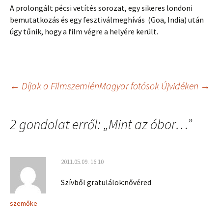
A prolongált pécsi vetítés sorozat, egy sikeres londoni
bemutatkozás és egy fesztiválmeghívás (Goa, India) után
úgy tűnik, hogy a film végre a helyére került.
Bejegyzés
←
Díjak a Filmszemlén
Magyar fotósok Újvidéken
→
navigáció
2 gondolat erről: „
Mint az óbor…
”
2011.05.09. 16:10
Szívből gratulálok:nővéred
szemőke