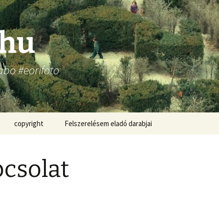
.hu
abo #eorifoto
copyright
Felszerelésem eladó darabjai
csolat